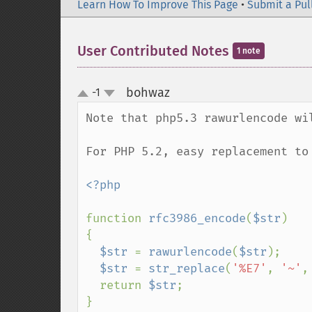
Learn How To Improve This Page
•
Submit a Pul
User Contributed Notes
1 note
bohwaz
-1
¶
up
down
Note that php5.3 rawurlencode wil
For PHP 5.2, easy replacement to 
<?php

function 
rfc3986_encode
(
$str
)

{

$str 
= 
rawurlencode
(
$str
);

$str 
= 
str_replace
(
'%E7'
, 
'~'
,
  return 
$str
;

}
