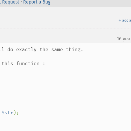
l Request
•
Report a Bug
＋
add a
16 yea
l do exactly the same thing.

this function : 

 
$str
);
