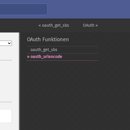
« oauth_get_sbs
OAuth »
OAuth Funktionen
oauth_​get_​sbs
oauth_​urlencode