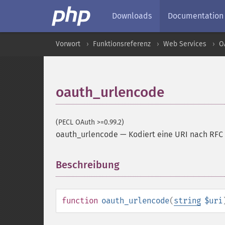
Downloads
Documentation
Vorwort
Funktionsreferenz
Web Services
O
oauth_urlencode
(PECL OAuth >=0.99.2)
oauth_urlencode
—
Kodiert eine URI nach RFC
Beschreibung
¶
function
oauth_urlencode
(
string
$uri