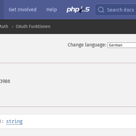
Get Involved
Help
Search docs
Auth
OAuth Funktionen
Change language:
 3986
):
string