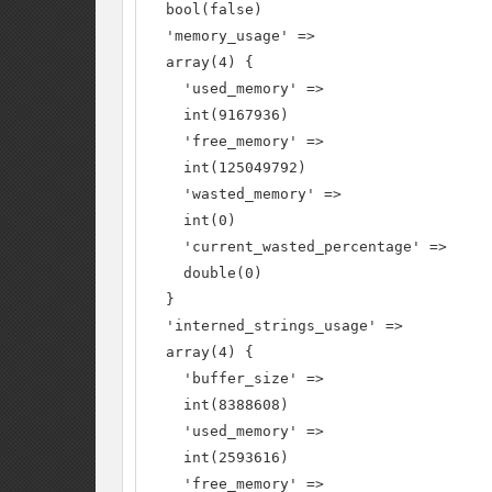
  bool(false)

  'memory_usage' =>

  array(4) {

    'used_memory' =>

    int(9167936)

    'free_memory' =>

    int(125049792)

    'wasted_memory' =>

    int(0)

    'current_wasted_percentage' =>

    double(0)

  }

  'interned_strings_usage' =>

  array(4) {

    'buffer_size' =>

    int(8388608)

    'used_memory' =>

    int(2593616)

    'free_memory' =>
