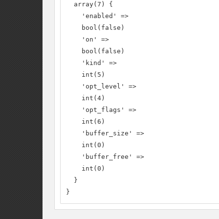
  array(7) {

    'enabled' =>

    bool(false)

    'on' =>

    bool(false)

    'kind' =>

    int(5)

    'opt_level' =>

    int(4)

    'opt_flags' =>

    int(6)

    'buffer_size' =>

    int(0)

    'buffer_free' =>

    int(0)

  }

}