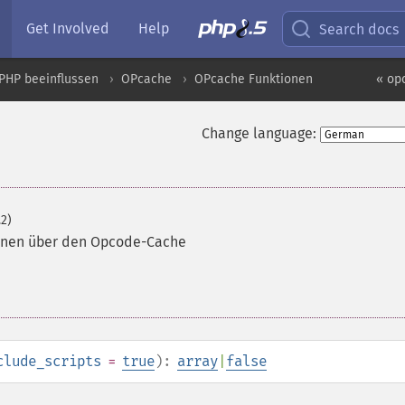
Get Involved
Help
Search docs
PHP beeinflussen
OPcache
OPcache Funktionen
« op
Change language:
.2)
ionen über den Opcode-Cache
clude_scripts
=
true
):
array
|
false