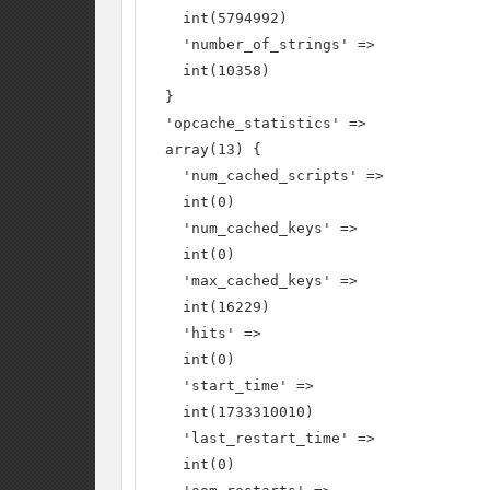
    int(5794992)

    'number_of_strings' =>

    int(10358)

  }

  'opcache_statistics' =>

  array(13) {

    'num_cached_scripts' =>

    int(0)

    'num_cached_keys' =>

    int(0)

    'max_cached_keys' =>

    int(16229)

    'hits' =>

    int(0)

    'start_time' =>

    int(1733310010)

    'last_restart_time' =>

    int(0)
