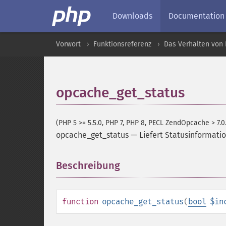
Downloads
Documentation
Vorwort
Funktionsreferenz
Das Verhalten von 
opcache_get_status
(PHP 5 >= 5.5.0, PHP 7, PHP 8, PECL ZendOpcache > 7.0
opcache_get_status
—
Liefert Statusinformat
Beschreibung
¶
function
opcache_get_status
(
bool
$in