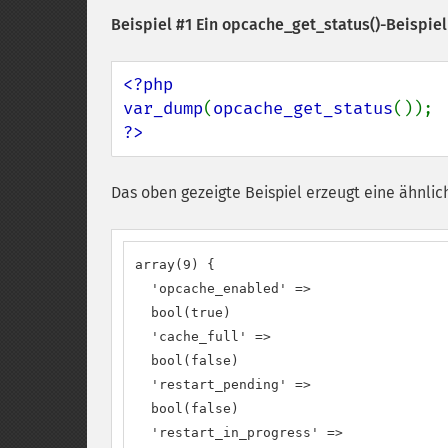
Beispiel #1 Ein
opcache_get_status()
-Beispiel
<?php

var_dump
(
opcache_get_status
?>
Das oben gezeigte Beispiel erzeugt eine ähnlic
array(9) {

  'opcache_enabled' =>

  bool(true)

  'cache_full' =>

  bool(false)

  'restart_pending' =>

  bool(false)

  'restart_in_progress' =>
