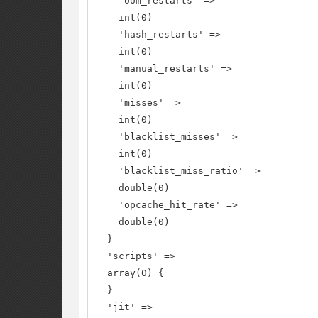
    'oom_restarts' =>

    int(0)

    'hash_restarts' =>

    int(0)

    'manual_restarts' =>

    int(0)

    'misses' =>

    int(0)

    'blacklist_misses' =>

    int(0)

    'blacklist_miss_ratio' =>

    double(0)

    'opcache_hit_rate' =>

    double(0)

  }

  'scripts' =>

  array(0) {

  }

  'jit' =>
