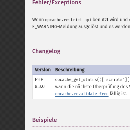
Fehler/Exceptions
¶
Wenn
benutzt wird und d
opcache.restrict_api
E_WARNING-Meldung ausgelöst und es werden 
Changelog
¶
Version
Beschreibung
PHP
opcache_get_status()['scripts'][
8.3.0
wann die nächste Überprüfung des S
fällig ist.
opcache.revalidate_freq
Beispiele
¶