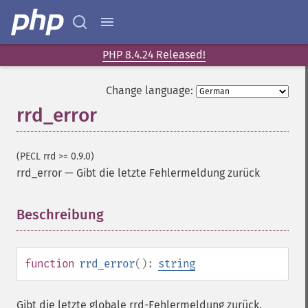
PHP 8.4.24 Released!
Change language:
rrd_error
(PECL rrd >= 0.9.0)
rrd_error
—
Gibt die letzte Fehlermeldung zurück
Beschreibung
¶
function
rrd_error
():
string
Gibt die letzte globale rrd-Fehlermeldung zurück.