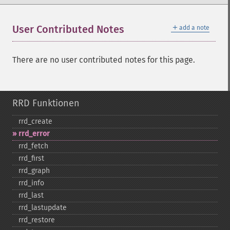
＋
User Contributed Notes
add a note
There are no user contributed notes for this page.
RRD Funktionen
rrd_​create
rrd_​error
rrd_​fetch
rrd_​first
rrd_​graph
rrd_​info
rrd_​last
rrd_​lastupdate
rrd_​restore