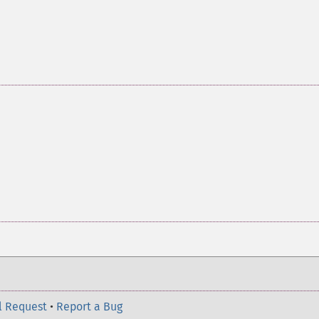
l Request
•
Report a Bug