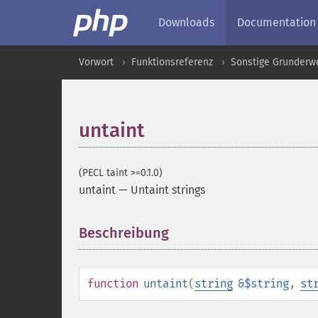
Downloads
Documentation
Vorwort
Funktionsreferenz
Sonstige Grunderw
untaint
(PECL taint >=0.1.0)
untaint
—
Untaint strings
Beschreibung
¶
function
untaint
(
string
&$string
,
st