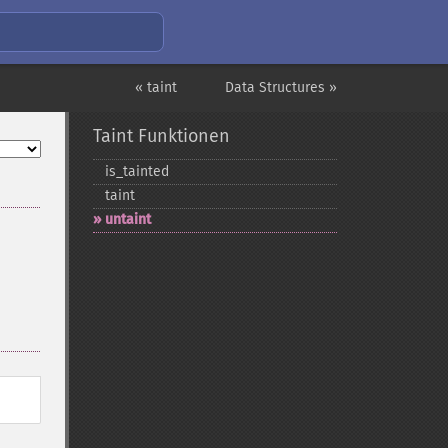
« taint
Data Structures »
Taint Funktionen
is_​tainted
taint
untaint