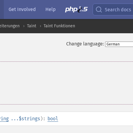
Get Involved
Help
Search docs
eiterungen
Taint
Taint Funktionen
Change language:
ring
...$strings
):
bool