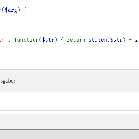
n
(
$arg
) {

en"
, function(
$str
) { return 
strlen
(
$str
) * 
2
usgabe: