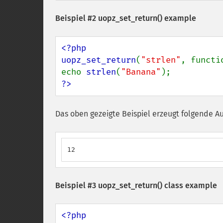
Beispiel #2
uopz_set_return()
example
<?php

uopz_set_return
(
"strlen"
, functi
echo 
strlen
(
"Banana"
?>
Das oben gezeigte Beispiel erzeugt folgende A
12
Beispiel #3
uopz_set_return()
class example