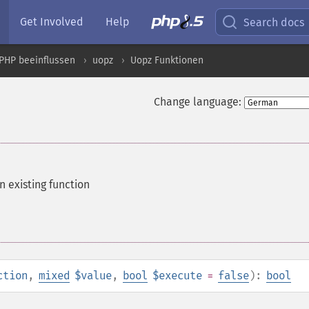
Get Involved
Help
Search docs
PHP beeinflussen
uopz
Uopz Funktionen
Change language:
n existing function
ction
,
mixed
$value
,
bool
$execute
=
false
):
bool