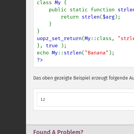
class 
My 
{

    public static function 
strle
        return 
strlen
(
$arg
);

    }

uopz_set_return
(
My
::class, 
"strl
}, 
true 
);

echo 
My
::
strlen
(
"Banana"
?>
Das oben gezeigte Beispiel erzeugt folgende A
12
Found A Problem?