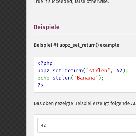
True if succeeded, false otherwise.
Beispiele
¶
Beispiel #1
uopz_set_return()
example
<?php

uopz_set_return
(
"strlen"
, 
42
);

echo 
strlen
(
"Banana"
?>
Das oben gezeigte Beispiel erzeugt folgende A
42