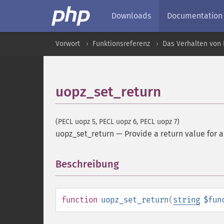
Downloads
Documentation
Vorwort
Funktionsreferenz
Das Verhalten von 
uopz_set_return
(PECL uopz 5, PECL uopz 6, PECL uopz 7)
uopz_set_return
—
Provide a return value for a
Beschreibung
¶
function
uopz_set_return
(
string
$fun