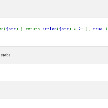
on(
$str
) { return 
strlen
(
$str
) * 
2
; }, 
true 
)
usgabe: