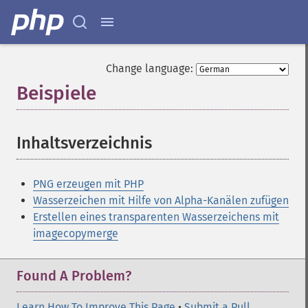
Change language:
Beispiele
¶
Inhaltsverzeichnis
¶
PNG erzeugen mit PHP
Wasserzeichen mit Hilfe von Alpha-Kanälen zufügen
Erstellen eines transparenten Wasserzeichens mit
imagecopymerge
Found A Problem?
Learn How To Improve This Page
•
Submit a Pull