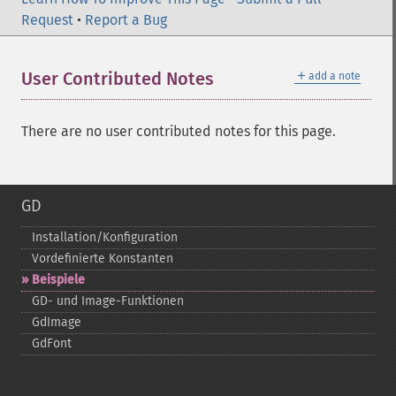
Request
•
Report a Bug
＋
User Contributed Notes
add a note
There are no user contributed notes for this page.
GD
Installation/Konfiguration
Vordefinierte Konstanten
Beispiele
GD-​ und Image-​Funktionen
GdImage
GdFont