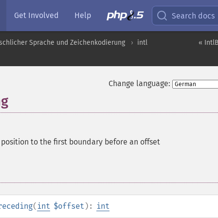
Get Involved
Help
Search docs
schlicher Sprache und Zeichenkodierung
intl
« Intl
Change language:
ng
 position to the first boundary before an offset
receding
(
int
$offset
):
int