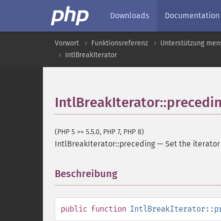
Downloads
Documentation
Vorwort
Funktionsreferenz
Unterstützung men
IntlBreakIterator
IntlBreakIterator::precedi
(PHP 5 >= 5.5.0, PHP 7, PHP 8)
IntlBreakIterator::preceding
—
Set the iterator
Beschreibung
¶
public
function
IntlBreakIterator::p