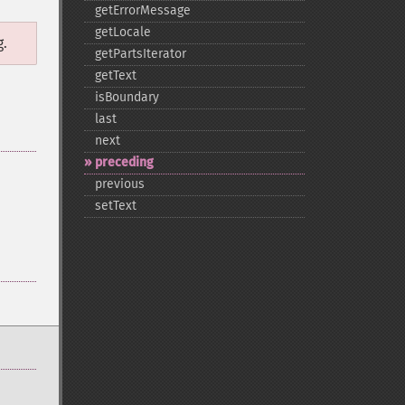
getErrorMessage
getLocale
g.
getPartsIterator
getText
isBoundary
last
next
preceding
previous
setText