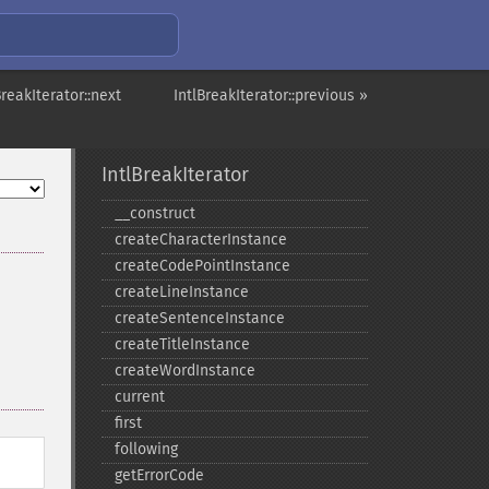
BreakIterator::next
IntlBreakIterator::previous »
IntlBreakIterator
_​_​construct
createCharacterInstance
createCodePointInstance
createLineInstance
createSentenceInstance
createTitleInstance
createWordInstance
current
first
following
getErrorCode