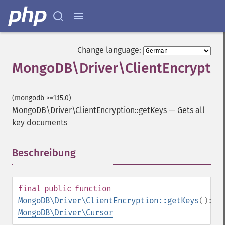
Change language:
MongoDB\Driver\ClientEncryptio
(mongodb >=1.15.0)
MongoDB\Driver\ClientEncryption::getKeys
—
Gets all
key documents
Beschreibung
¶
final
public
function
MongoDB\Driver\ClientEncryption::getKeys
():
MongoDB\Driver\Cursor