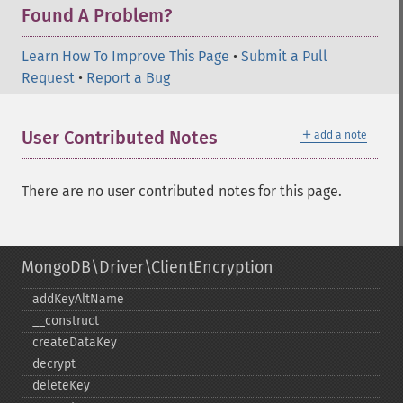
Found A Problem?
Learn How To Improve This Page
•
Submit a Pull
Request
•
Report a Bug
＋
User Contributed Notes
add a note
There are no user contributed notes for this page.
MongoDB\Driver\ClientEncryption
addKeyAltName
_​_​construct
createDataKey
decrypt
deleteKey