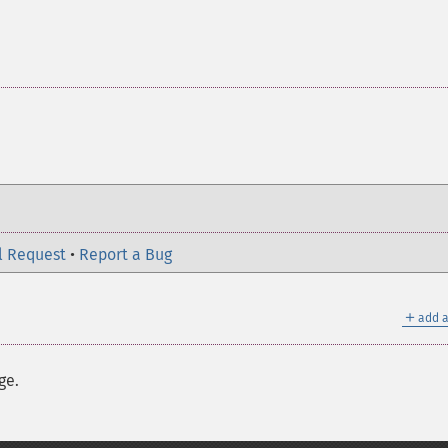
l Request
•
Report a Bug
＋
add a
ge.