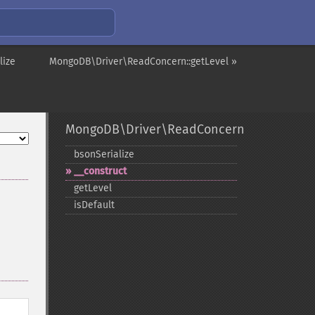
lize
MongoDB\Driver\ReadConcern::getLevel »
MongoDB\Driver\ReadConcern
bsonSerialize
_​_​construct
getLevel
isDefault