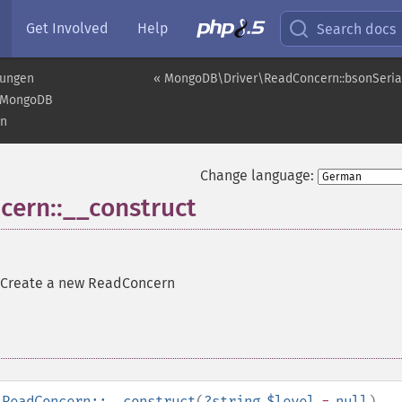
Get Involved
Help
Search docs
rungen
« MongoDB\Driver\ReadConcern::bsonSeria
MongoDB
rn
Change language:
ern::__construct
Create a new ReadConcern
\ReadConcern::__construct
(
?
string
$level
=
null
)