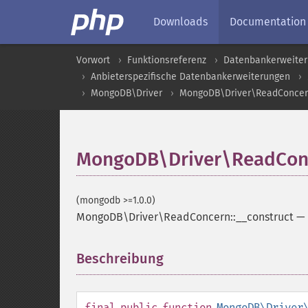
Downloads
Documentation
Vorwort
Funktionsreferenz
Datenbankerweite
Anbieterspezifische Datenbankerweiterungen
MongoDB\Driver
MongoDB\Driver\ReadConce
MongoDB\Driver\ReadConc
(mongodb >=1.0.0)
MongoDB\Driver\ReadConcern::__construct
—
Beschreibung
¶
final
public
function
MongoDB\Driver