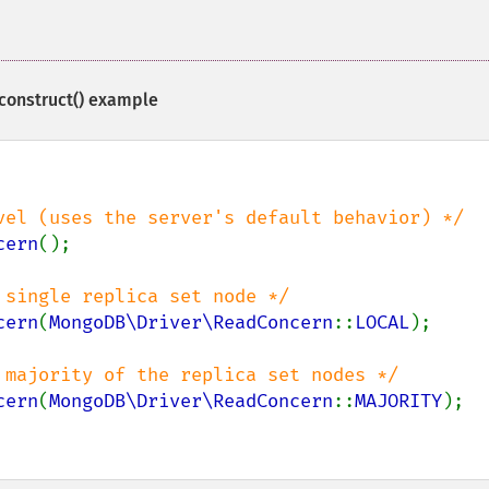
onstruct()
example
cern
();

cern
(
MongoDB\Driver\ReadConcern
::
LOCAL
);

cern
(
MongoDB\Driver\ReadConcern
::
MAJORITY
);
