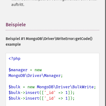
auftritt.
Beispiele
¶
Beispiel #1
MongoDB\Driver\WriteError::getCode()
example
<?php

$manager 
= new 
MongoDB\Driver\Manager
;

$bulk 
= new 
MongoDB\Driver\BulkWrite
$bulk
->
insert
([
'_id' 
=> 
1
$bulk
->
insert
([
'_id' 
=> 
1
]);
