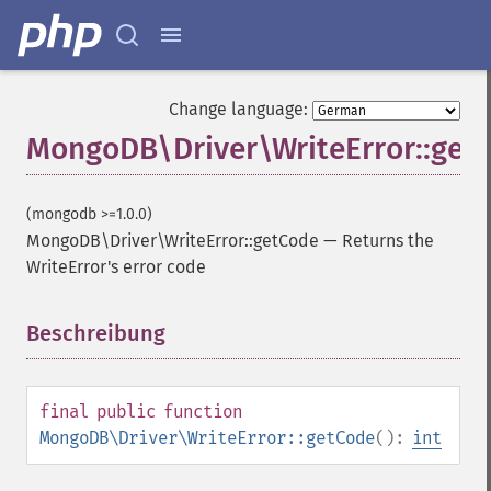
Change language:
MongoDB\Driver\WriteError::get
(mongodb >=1.0.0)
MongoDB\Driver\WriteError::getCode
—
Returns the
WriteError's error code
Beschreibung
¶
final
public
function
MongoDB\Driver\WriteError::getCode
():
int