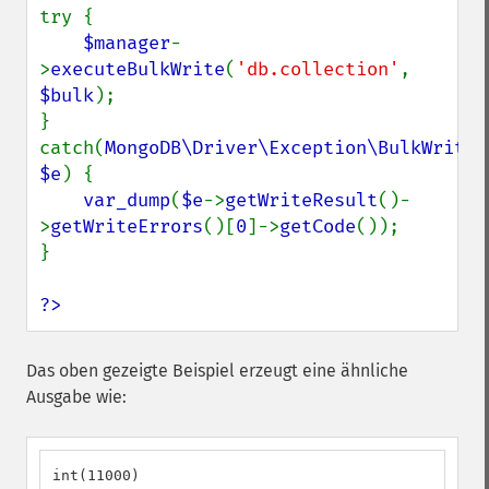
try {

$manager
-
>
executeBulkWrite
(
'db.collection'
, 
$bulk
);

} 
catch(
MongoDB\Driver\Exception\BulkWriteEx
$e
) {

var_dump
(
$e
->
getWriteResult
()-
>
getWriteErrors
()[
0
]->
getCode
());

}

?>
Das oben gezeigte Beispiel erzeugt eine ähnliche
Ausgabe wie:
int(11000)