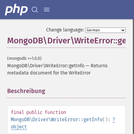
Change language:
MongoDB\Driver\WriteError::getI
(mongodb >=1.0.0)
MongoDB\Driver\WriteError::getInfo
—
Returns
metadata document for the WriteError
Beschreibung
¶
final
public
function
MongoDB\Driver\WriteError::getInfo
():
?
object