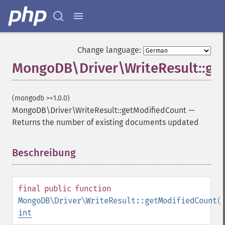
Change language:
MongoDB\Driver\WriteResult::ge
(mongodb >=1.0.0)
MongoDB\Driver\WriteResult::getModifiedCount
—
Returns the number of existing documents updated
Beschreibung
¶
final
public
function
MongoDB\Driver\WriteResult::getModifiedCount
(
int