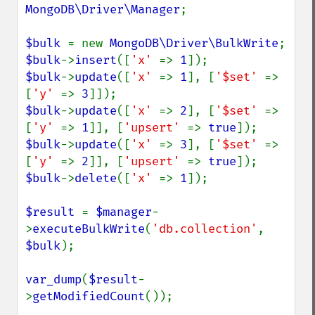
MongoDB\Driver\Manager
;

$bulk 
= new 
MongoDB\Driver\BulkWrite
$bulk
->
insert
([
'x' 
=> 
1
$bulk
->
update
([
'x' 
=> 
1
], [
'$set' 
=> 
[
'y' 
=> 
3
$bulk
->
update
([
'x' 
=> 
2
], [
'$set' 
=> 
[
'y' 
=> 
1
]], [
'upsert' 
=> 
true
$bulk
->
update
([
'x' 
=> 
3
], [
'$set' 
=> 
[
'y' 
=> 
2
]], [
'upsert' 
=> 
true
$bulk
->
delete
([
'x' 
=> 
1
]);

$result 
= 
$manager
-
>
executeBulkWrite
(
'db.collection'
, 
$bulk
);

var_dump
(
$result
-
>
getModifiedCount
());
