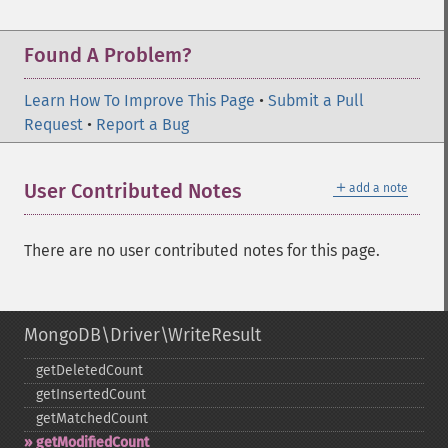
Found A Problem?
Learn How To Improve This Page
•
Submit a Pull
Request
•
Report a Bug
＋
User Contributed Notes
add a note
There are no user contributed notes for this page.
MongoDB\Driver\WriteResult
getDeletedCount
getInsertedCount
getMatchedCount
getModifiedCount