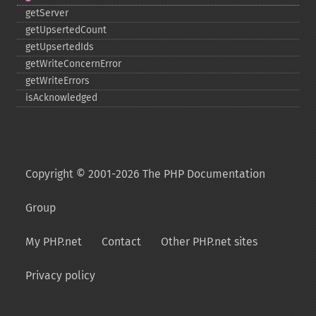
getServer
getUpsertedCount
getUpsertedIds
getWriteConcernError
getWriteErrors
isAcknowledged
Copyright © 2001-2026 The PHP Documentation
Group
My PHP.net
Contact
Other PHP.net sites
Privacy policy