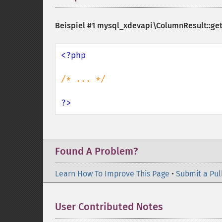
Beispiel #1
mysql_xdevapi\ColumnResult::ge
<?php

/* ... */

?>
Found A Problem?
Learn How To Improve This Page
•
Submit a Pul
User Contributed Notes