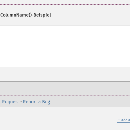
tColumnName()
-Beispiel
l Request
•
Report a Bug
＋
add a