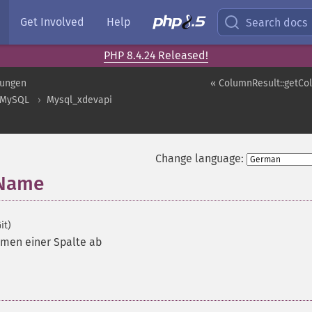
Get Involved
Help
Search docs
PHP 8.4.24 Released!
rungen
« ColumnResult::getC
MySQL
Mysql_xdevapi
Change language:
nName
it)
men einer Spalte ab