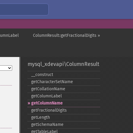
olumnLabel
ColumnResult::getFractionalDigits »
mysql_xdevapi\ColumnResult
_​_​construct
getCharacterSetName
getCollationName
getColumnLabel
getColumnName
getFractionalDigits
getLength
getSchemaName
getTableLabel