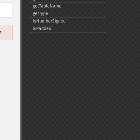
getTableName
getType
isNumberSigned
isPadded
g.