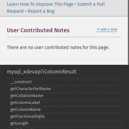
Learn How To Improve This Page
•
Submit a Pull
Request
•
Report a Bug
＋
User Contributed Notes
add a note
There are no user contributed notes for this page.
mysql_xdevapi\ColumnResult
_​_​construct
getCharacterSetName
getCollationName
getColumnLabel
getColumnName
getFractionalDigits
getLength