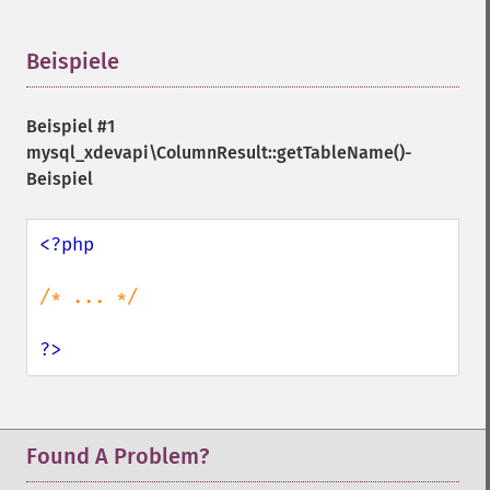
Beispiele
¶
Beispiel #1
mysql_xdevapi\ColumnResult::getTableName()
-
Beispiel
<?php

/* ... */

?>
Found A Problem?