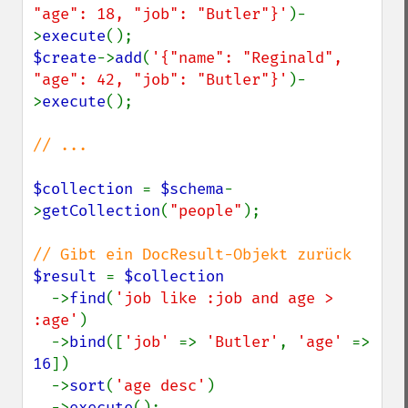
"age": 18, "job": "Butler"}'
)-
>
execute
$create
->
add
(
'{"name": "Reginald", 
"age": 42, "job": "Butler"}'
)-
>
execute
();

// ...

$collection 
= 
$schema
-
>
getCollection
(
"people"
);

$result 
= 
$collection

->
find
(
'job like :job and age > 
:age'
)

  ->
bind
([
'job' 
=> 
'Butler'
, 
'age' 
=> 
16
])

  ->
sort
(
'age desc'
)

  ->
execute
();
