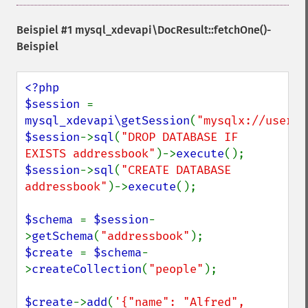
Beispiel #1
mysql_xdevapi\DocResult::fetchOne()
-
Beispiel
<?php

$session 
= 
mysql_xdevapi\getSession
(
"mysqlx://user:p
$session
->
sql
(
"DROP DATABASE IF 
EXISTS addressbook"
)->
execute
$session
->
sql
(
"CREATE DATABASE 
addressbook"
)->
execute
();

$schema 
= 
$session
-
>
getSchema
(
"addressbook"
$create 
= 
$schema
-
>
createCollection
(
"people"
);

$create
->
add
(
'{"name": "Alfred", 