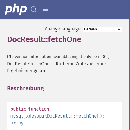
Change language:
DocResult::fetchOne
(No version information available, might only be in Git)
DocResult::fetchOne
—
Ruft eine Zeile aus einer
Ergebnismenge ab
Beschreibung
¶
public
function
mysql_xdevapi\DocResult::fetchOne
():
array