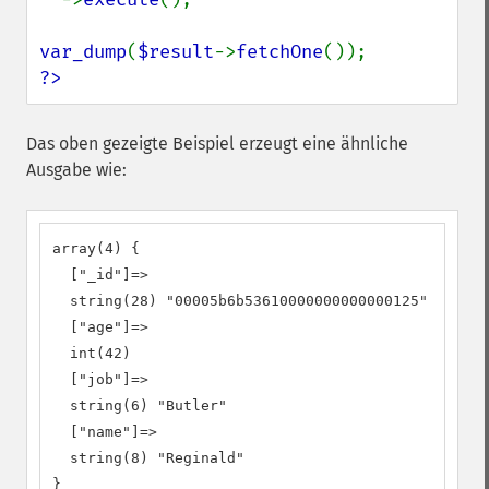
var_dump
(
$result
->
fetchOne
?>
Das oben gezeigte Beispiel erzeugt eine ähnliche
Ausgabe wie:
array(4) {

  ["_id"]=>

  string(28) "00005b6b53610000000000000125"

  ["age"]=>

  int(42)

  ["job"]=>

  string(6) "Butler"

  ["name"]=>

  string(8) "Reginald"

}