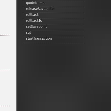
quoteName
releaseSavepoint
rollback
rollbackTo
setSavepoint
sql
startTransaction