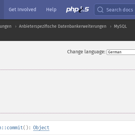
Get Involved
Help
Search docs
rungen
Anbieterspezifische Datenbankerweiterungen
MySQL
Change language:
n::commit
():
Object