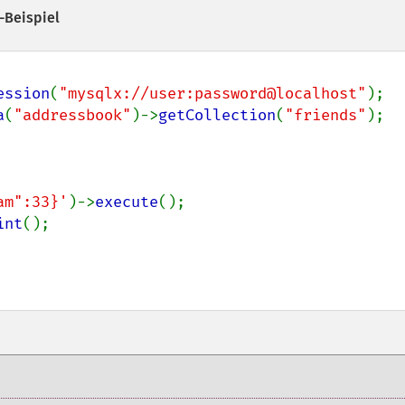
-Beispiel
ession
(
"mysqlx://user:password@localhost"
a
(
"addressbook"
)->
getCollection
(
"friends"
);

am":33}'
)->
execute
int
();
