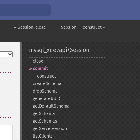
« Session::close
Session::__construct »
mysql_xdevapi\Session
close
commit
_​_​construct
createSchema
dropSchema
generateUUID
getDefaultSchema
getSchema
getSchemas
getServerVersion
listClients