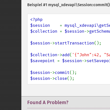
Beispiel #1
mysql_xdevapi\Session::commit()
<?php

$session    
= 
mysql_xdevapi\getS
$collection 
= 
$session
->
getSchem
$session
->
startTransaction
();

$collection
->
add
(
'{"John":42, "S
$savepoint 
= 
$session
->
setSavepo
$session
->
commit
$session
->
close
();
Found A Problem?