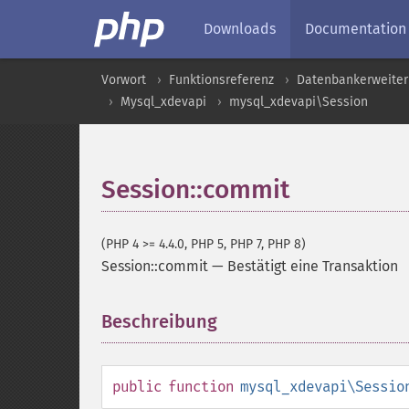
Downloads
Documentation
Vorwort
Funktionsreferenz
Datenbankerweite
Mysql_xdevapi
mysql_xdevapi\Session
Session::commit
(PHP 4 >= 4.4.0, PHP 5, PHP 7, PHP 8)
Session::commit
—
Bestätigt eine Transaktion
Beschreibung
¶
public
function
mysql_xdevapi\Sessio