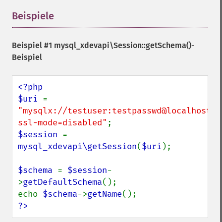
Beispiele
¶
Beispiel #1
mysql_xdevapi\Session::getSchema()
-
Beispiel
<?php

$uri 
= 
"mysqlx://testuser:testpasswd@localhost:3
ssl-mode=disabled"
$session 
= 
mysql_xdevapi\getSession
(
$uri
);

$schema 
= 
$session
-
>
getDefaultSchema
();

echo 
$schema
->
getName
?>