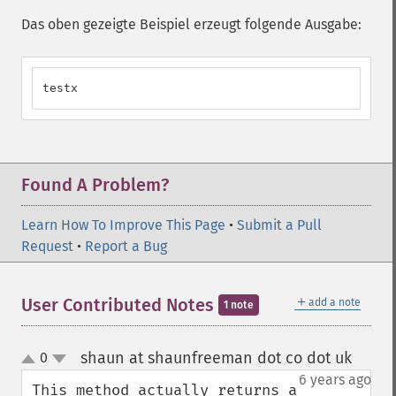
Das oben gezeigte Beispiel erzeugt folgende Ausgabe:
testx
Found A Problem?
Learn How To Improve This Page
•
Submit a Pull
Request
•
Report a Bug
＋
User Contributed Notes
add a note
1 note
shaun at shaunfreeman dot co dot uk
0
¶
up
down
6 years ago
This method actually returns a 