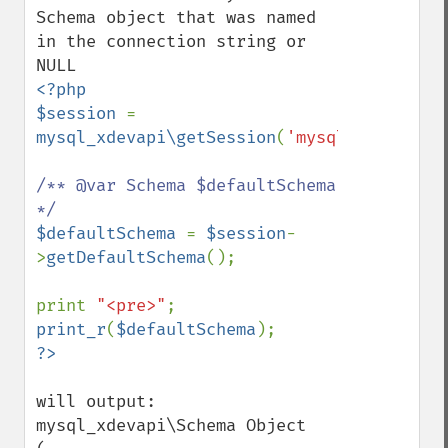
Schema object that was named 
in the connection string or 
<?php

$session 
= 
mysql_xdevapi\getSession
(
'mysqlzx://dbuse
/** @var Schema $defaultSchema 
$defaultSchema 
= 
$session
-
>
getDefaultSchema
();

print 
"<pre>"
print_r
(
$defaultSchema
will output:

mysql_xdevapi\Schema Object
