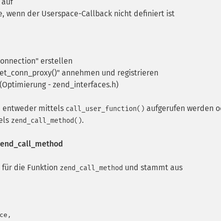
 auf
, wenn der Userspace-Callback nicht definiert ist
onnection" erstellen
set_conn_proxy()" annehmen und registrieren
Optimierung - zend_interfaces.h)
 entweder mittels
aufgerufen werden o
call_user_function()
els
.
zend_call_method()
 zend_call_method
 für die Funktion
und stammt aus
zend_call_method
e,
