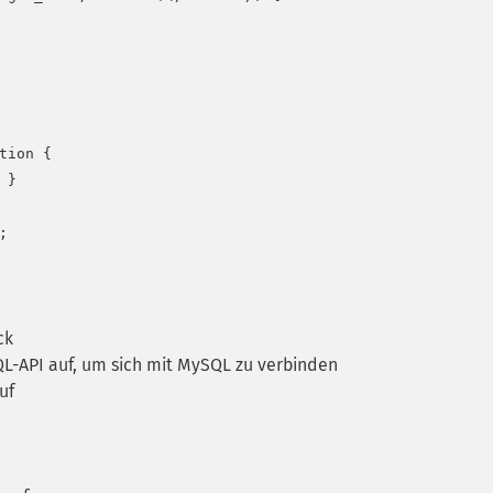
ion {

}

ck
QL-API auf, um sich mit MySQL zu verbinden
uf