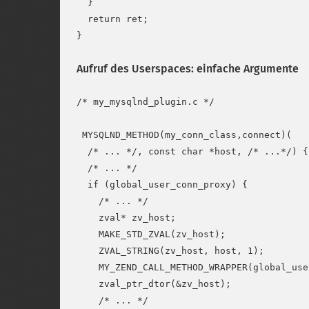
  }

  return ret;

Aufruf des Userspaces: einfache Argumente
/* my_mysqlnd_plugin.c */

 MYSQLND_METHOD(my_conn_class,connect)(

  /* ... */, const char *host, /* ...*/) {

  /* ... */

  if (global_user_conn_proxy) {

    /* ... */

    zval* zv_host;

    MAKE_STD_ZVAL(zv_host);

    ZVAL_STRING(zv_host, host, 1);

    MY_ZEND_CALL_METHOD_WRAPPER(global_use
    zval_ptr_dtor(&zv_host);

    /* ... */
