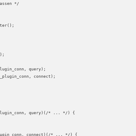
assen */

er();

;

lugin_conn, query);

_plugin_conn, connect);

lugin_conn, query)(/* ... */) {

ugin_conn, connect)(/* ... */) {
