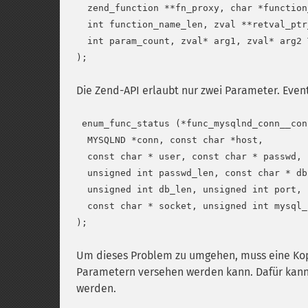
  zend_function **fn_proxy, char *function_
  int function_name_len, zval **retval_ptr_
  int param_count, zval* arg1, zval* arg2 
Die Zend-API erlaubt nur zwei Parameter. Even
 enum_func_status (*func_mysqlnd_conn__conn
  MYSQLND *conn, const char *host,

  const char * user, const char * passwd,

  unsigned int passwd_len, const char * db,
  unsigned int db_len, unsigned int port,

  const char * socket, unsigned int mysql_
Um dieses Problem zu umgehen, muss eine Ko
Parametern versehen werden kann. Dafür kann
werden.