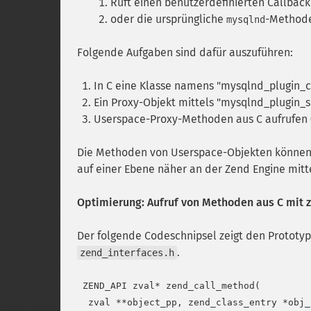
Ruft einen benutzerdefinierten Callback
oder die ursprüngliche
-Methode
mysqlnd
Folgende Aufgaben sind dafür auszuführen:
In C eine Klasse namens "mysqlnd_plugin_c
Ein Proxy-Objekt mittels "mysqlnd_plugin_
Userspace-Proxy-Methoden aus C aufrufen (
Die Methoden von Userspace-Objekten können
auf einer Ebene näher an der Zend Engine mitt
Optimierung: Aufruf von Methoden aus C mit
Der folgende Codeschnipsel zeigt den Prototyp
.
zend_interfaces.h
 ZEND_API zval* zend_call_method(

  zval **object_pp, zend_class_entry *obj_c