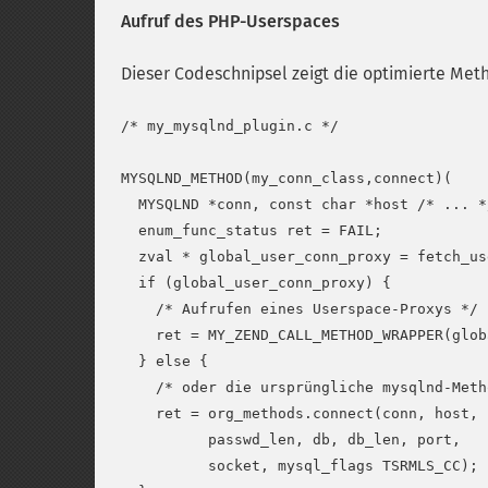
Aufruf des PHP-Userspaces
Dieser Codeschnipsel zeigt die optimierte Met
/* my_mysqlnd_plugin.c */

MYSQLND_METHOD(my_conn_class,connect)(

  MYSQLND *conn, const char *host /* ... *
  enum_func_status ret = FAIL;

  zval * global_user_conn_proxy = fetch_us
  if (global_user_conn_proxy) {

    /* Aufrufen eines Userspace-Proxys */

    ret = MY_ZEND_CALL_METHOD_WRAPPER(glob
  } else {

    /* oder die ursprüngliche mysqlnd-Meth
    ret = org_methods.connect(conn, host, 
          passwd_len, db, db_len, port,

          socket, mysql_flags TSRMLS_CC);
