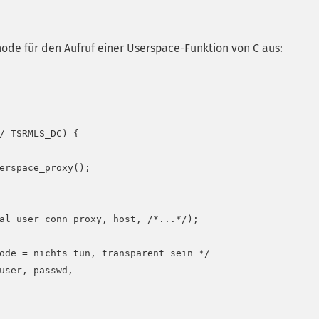
hode für den Aufruf einer Userspace-Funktion von C aus:
/ TSRMLS_DC) {

erspace_proxy();

al_user_conn_proxy, host, /*...*/);

ode = nichts tun, transparent sein */

user, passwd,
