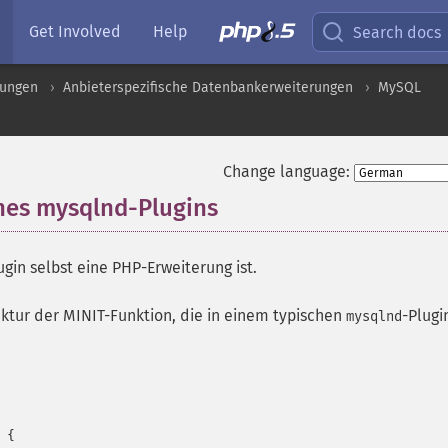
Get Involved
Help
Search docs
rungen
Anbieterspezifische Datenbankerweiterungen
MySQL
Change language:
ines mysqlnd-Plugins
¶
ugin selbst eine PHP-Erweiterung ist.
ktur der MINIT-Funktion, die in einem typischen
-Plugi
mysqlnd
{
