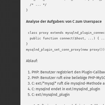
  /* ... */

Analyse der Aufgaben: von C zum Userspace
 class proxy extends mysqlnd_plugin_connect
  public function connect($host, ...) { .. 
}

Ablauf:
PHP: Benutzer registriert den Plugin-Callba
PHP: Benutzer ruft eine beliebige PHP-MyS
C: ext/*mysql* ruft die mysqlnd-Methode a
C: mysqlnd endet in ext/mysqlnd_plugin
C: ext/mysqlnd_plugin