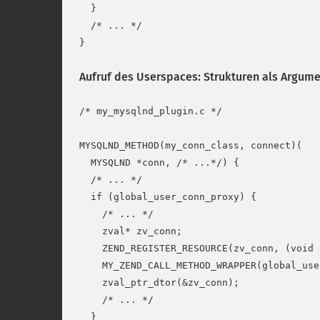
  }

  /* ... */

Aufruf des Userspaces: Strukturen als Argum
/* my_mysqlnd_plugin.c */

MYSQLND_METHOD(my_conn_class, connect)(

  MYSQLND *conn, /* ...*/) {

  /* ... */

  if (global_user_conn_proxy) {

    /* ... */

    zval* zv_conn;

    ZEND_REGISTER_RESOURCE(zv_conn, (void 
    MY_ZEND_CALL_METHOD_WRAPPER(global_use
    zval_ptr_dtor(&zv_conn);

    /* ... */

  }
