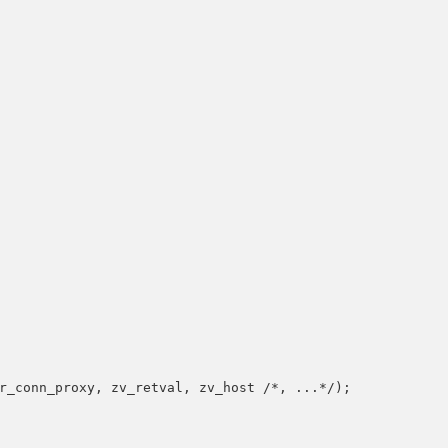
r_conn_proxy, zv_retval, zv_host /*, ...*/);
