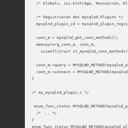
  /* Globals, ini-Einträge, Ressourcen, Kl
  /* Registrieren des mysqlnd-Plugins */

  mysqlnd_plugin_id = mysqlnd_plugin_regist
  conn_m = mysqlnd_get_conn_methods();

  memcpy(org_conn_m, conn_m,

    sizeof(struct st_mysqlnd_conn_methods))
  conn_m->query = MYSQLND_METHOD(mysqlnd_p
  conn_m->connect = MYSQLND_METHOD(mysqlnd
/* my_mysqlnd_plugin.c */

 enum_func_status MYSQLND_METHOD(mysqlnd_p
  /* ... */

}

enum_func_status MYSQLND_METHOD(mysqlnd_pl