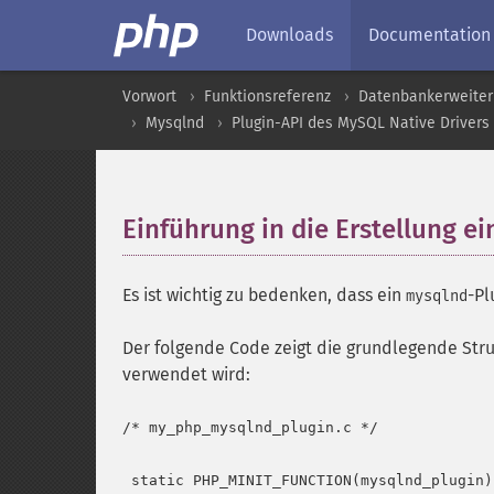
Downloads
Documentation
Vorwort
Funktionsreferenz
Datenbankerweite
Mysqlnd
Plugin-API des MySQL Native Drivers
Einführung in die Erstellung e
Es ist wichtig zu bedenken, dass ein
-Pl
mysqlnd
Der folgende Code zeigt die grundlegende Stru
verwendet wird:
/* my_php_mysqlnd_plugin.c */

 static PHP_MINIT_FUNCTION(mysqlnd_plugin) 