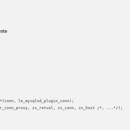
ente
*)conn, le_mysqlnd_plugin_conn);

r_conn_proxy, zv_retval, zv_conn, zv_host /*, ...*/);
