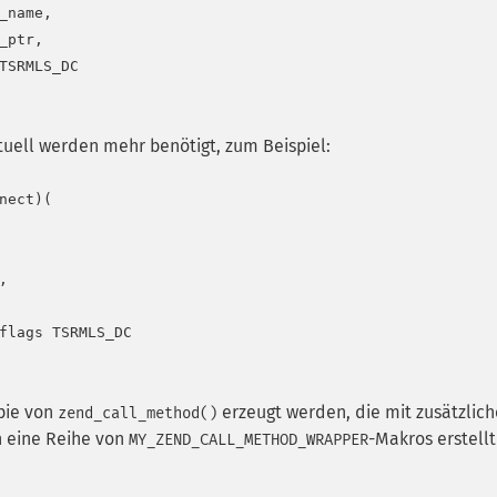
name,

ptr,

TSRMLS_DC

tuell werden mehr benötigt, zum Beispiel:
ect)(



flags TSRMLS_DC

pie von
erzeugt werden, die mit zusätzlic
zend_call_method()
 eine Reihe von
-Makros erstellt
MY_ZEND_CALL_METHOD_WRAPPER