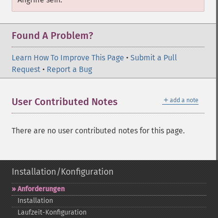
Found A Problem?
Learn How To Improve This Page
•
Submit a Pull
Request
•
Report a Bug
＋
User Contributed Notes
add a note
There are no user contributed notes for this page.
Installation/Konfiguration
Anforderungen
Installation
Laufzeit-​Konfiguration