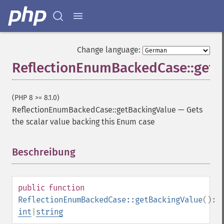
Change language:
ReflectionEnumBackedCase::getB
(PHP 8 >= 8.1.0)
ReflectionEnumBackedCase::getBackingValue
—
Gets
the scalar value backing this Enum case
Beschreibung
¶
public
function
ReflectionEnumBackedCase::getBackingValue
():
int
|
string