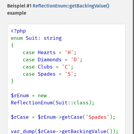
Beispiel #1
ReflectionEnum::getBackingValue()
example
enum 
Suit
: 
{

    case 
Hearts 
= 
'H'
;

    case 
Diamonds 
= 
'D'
;

    case 
Clubs 
= 
'C'
;

    case 
Spades 
= 
'S'
;

}

$rEnum 
= new 
ReflectionEnum
(
Suit
::class);

$rCase 
= 
$rEnum
->
getCase
(
'Spades'
);

var_dump
(
$rCase
->
getBackingValue