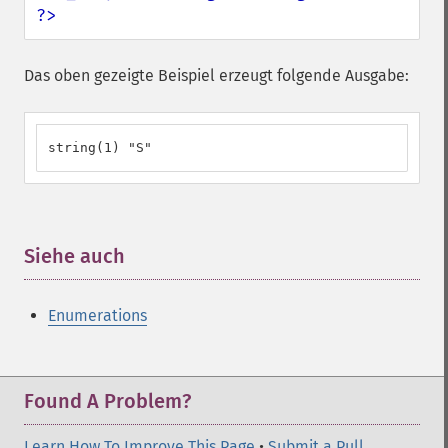
?>
Das oben gezeigte Beispiel erzeugt folgende Ausgabe:
string(1) "S"
Siehe auch
¶
Enumerations
Found A Problem?
Learn How To Improve This Page
•
Submit a Pull