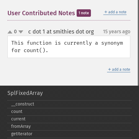
＋
User Contributed Notes
add a note
1 note
c dot 1 at smithies dot org
0
15 years ago
¶
up
down
This function is currently a synonym 
for count().
＋
add a note
SplFixedArray
_​_​construct
count
current
fromArray
getIterator