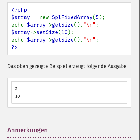
<?php

$array 
= new 
SplFixedArray
(
5
);

echo 
$array
->
getSize
().
"\n"
$array
->
setSize
(
10
);

echo 
$array
->
getSize
().
"\n"
?>
Das oben gezeigte Beispiel erzeugt folgende Ausgabe:
5

10
Anmerkungen
¶