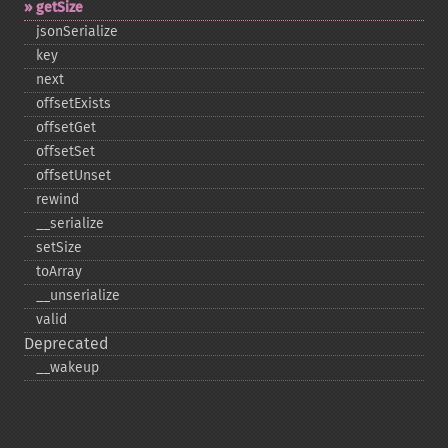
getSize
jsonSerialize
key
next
offsetExists
offsetGet
offsetSet
offsetUnset
rewind
_​_​serialize
setSize
toArray
_​_​unserialize
valid
Deprecated
_​_​wakeup