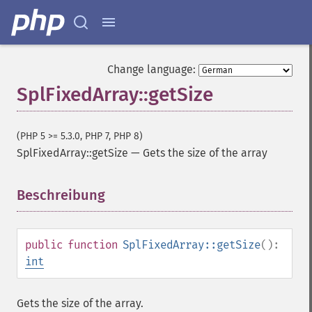
Change language:
SplFixedArray::getSize
(PHP 5 >= 5.3.0, PHP 7, PHP 8)
SplFixedArray::getSize
—
Gets the size of the array
Beschreibung
¶
public
function
SplFixedArray::getSize
():
int
Gets the size of the array.