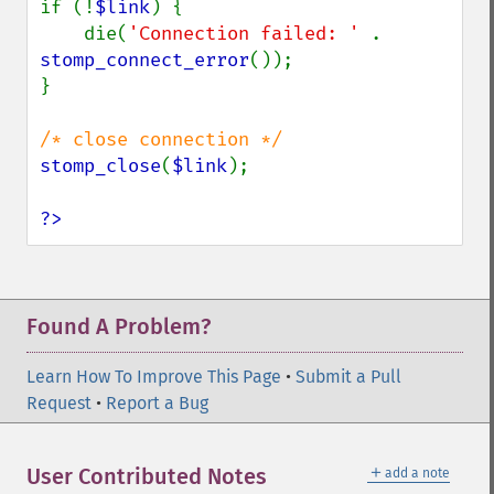
if (!
$link
) {

    die(
'Connection failed: ' 
. 
stomp_connect_error
());

}

stomp_close
(
$link
);

?>
Found A Problem?
Learn How To Improve This Page
•
Submit a Pull
Request
•
Report a Bug
＋
User Contributed Notes
add a note