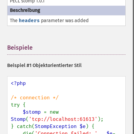
PECL stomp 1.0.1
The
headers
parameter was added
Beispiele
¶
Beispiel #1 Objektorientierter Stil
<?php

try {

$stomp 
= new 
Stomp
(
'tcp://localhost:61613'
);

} catch(
StompException $e
) {

    die(
'Connection failed: ' 
. 
$e
-