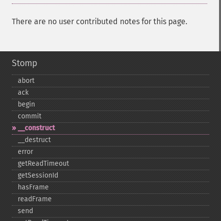
There are no user contributed notes for this page.
Stomp
abort
ack
begin
commit
_​_​construct
_​_​destruct
error
getReadTimeout
getSessionId
hasFrame
readFrame
send