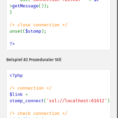
>
getMessage
());

}

unset(
$stomp
);

?>
Beispiel #2 Prozeduraler Stil
<?php

$link 
= 
stomp_connect
(
'ssl://localhost:61612'
);
