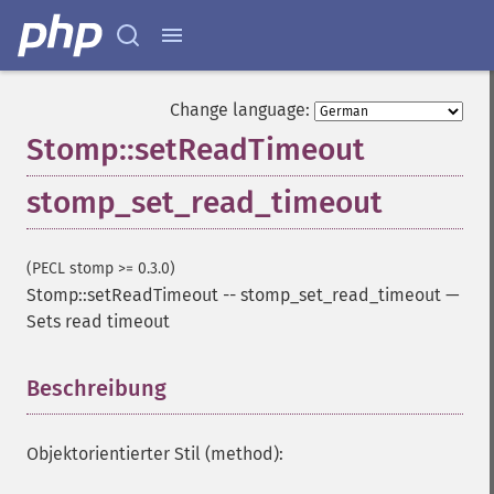
Change language:
Stomp::setReadTimeout
stomp_set_read_timeout
(PECL stomp >= 0.3.0)
Stomp::setReadTimeout
--
stomp_set_read_timeout
—
Sets read timeout
Beschreibung
¶
Objektorientierter Stil (method):