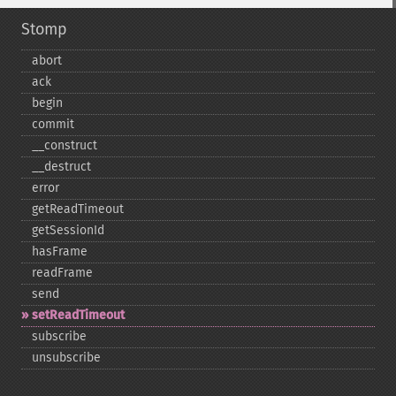
Stomp
abort
ack
begin
commit
_​_​construct
_​_​destruct
error
getReadTimeout
getSessionId
hasFrame
readFrame
send
setReadTimeout
subscribe
unsubscribe