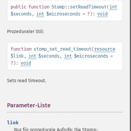
public
function
Stomp::setReadTimeout
(
int
$seconds
,
int
$microseconds
= ?
):
void
Prozeduraler Stil:
function
stomp_set_read_timeout
(
resource
$link
,
int
$seconds
,
int
$microseconds
=
?
):
void
Sets read timeout.
Parameter-Liste
¶
link
Nur für prozedurale Aufrufe: Die Stomp-