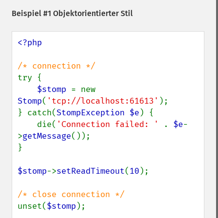
Beispiel #1 Objektorientierter Stil
<?php

try {

$stomp 
= new 
Stomp
(
'tcp://localhost:61613'
);

} catch(
StompException $e
) {

    die(
'Connection failed: ' 
. 
$e
-
>
getMessage
());

}

$stomp
->
setReadTimeout
(
10
);

unset(
$stomp
);
