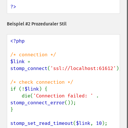
?>
Beispiel #2 Prozeduraler Stil
<?php

$link 
= 
stomp_connect
(
'ssl://localhost:61612'
);

if (!
$link
) {

    die(
'Connection failed: ' 
. 
stomp_connect_error
());

}

stomp_set_read_timeout
(
$link
, 
10
);
