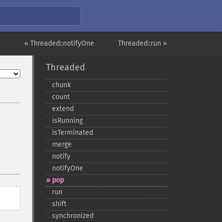
« Threaded::notifyOne
Threaded::run »
Threaded
chunk
count
extend
isRunning
isTerminated
merge
notify
notifyOne
pop
run
shift
synchronized