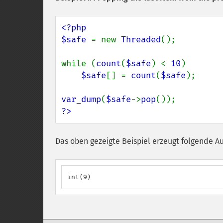
<?php

$safe 
= new 
Threaded
();

while (
count
(
$safe
) < 
10
)

$safe
[] = 
count
(
$safe
);

var_dump
(
$safe
->
pop
?>
Das oben gezeigte Beispiel erzeugt folgende A
int(9)