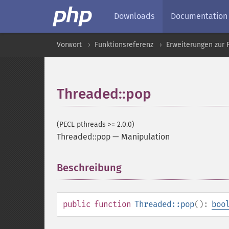
Downloads
Documentation
Vorwort
Funktionsreferenz
Erweiterungen zur 
Threaded::pop
(PECL pthreads >= 2.0.0)
Threaded::pop
—
Manipulation
Beschreibung
¶
public
function
Threaded::pop
():
boo