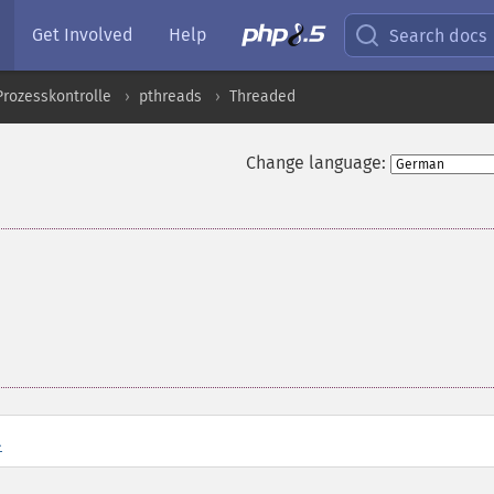
Get Involved
Help
Search docs
Prozesskontrolle
pthreads
Threaded
Change language:
l