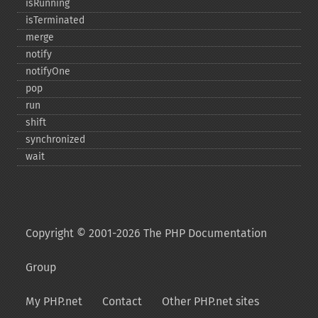
isRunning
isTerminated
merge
notify
notifyOne
pop
run
shift
synchronized
wait
Copyright © 2001-2026 The PHP Documentation
Group
My PHP.net
Contact
Other PHP.net sites