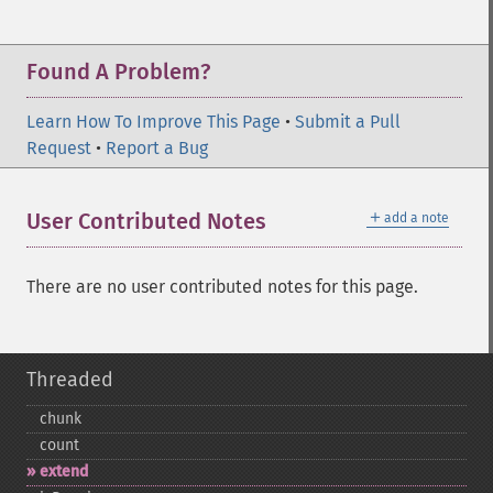
Found A Problem?
Learn How To Improve This Page
•
Submit a Pull
Request
•
Report a Bug
＋
User Contributed Notes
add a note
There are no user contributed notes for this page.
Threaded
chunk
count
extend