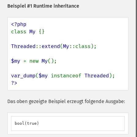
Beispiel #1 Runtime inheritance
class 
My 
{}

Threaded
::
extend
(
My
::class);

$my 
= new 
My
();

var_dump
(
$my 
instanceof 
Threaded
?>
Das oben gezeigte Beispiel erzeugt folgende Ausgabe:
bool(true)