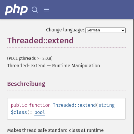
Change language:
Threaded::extend
(PECL pthreads >= 2.0.8)
Threaded::extend
—
Runtime Manipulation
Beschreibung
¶
public
function
Threaded::extend
(
string
$class
):
bool
Makes thread safe standard class at runtime