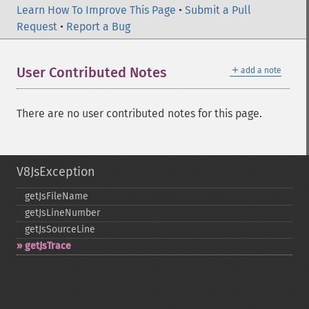
Learn How To Improve This Page
•
Submit a Pull
Request
•
Report a Bug
＋
User Contributed Notes
add a note
There are no user contributed notes for this page.
V8JsException
getJsFileName
getJsLineNumber
getJsSourceLine
getJsTrace