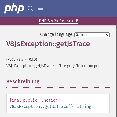
PHP 8.4.24 Released!
Change language:
V8JsException::getJsTrace
(PECL v8js >= 0.1.0)
V8JsException::getJsTrace
—
The getJsTrace purpose
Beschreibung
¶
final
public
function
V8JsException::getJsTrace
():
string