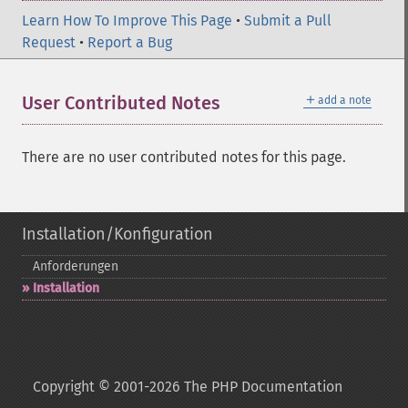
Learn How To Improve This Page
•
Submit a Pull
Request
•
Report a Bug
＋
User Contributed Notes
add a note
There are no user contributed notes for this page.
Installation/Konfiguration
Anforderungen
Installation
Copyright © 2001-2026 The PHP Documentation