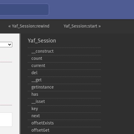
« Yaf_Session::rewind
Yaf_Session::start »
Yaf_Session
_​_​construct
count
current
del
_​_​get
getInstance
has
_​_​isset
key
next
offsetExists
offsetGet