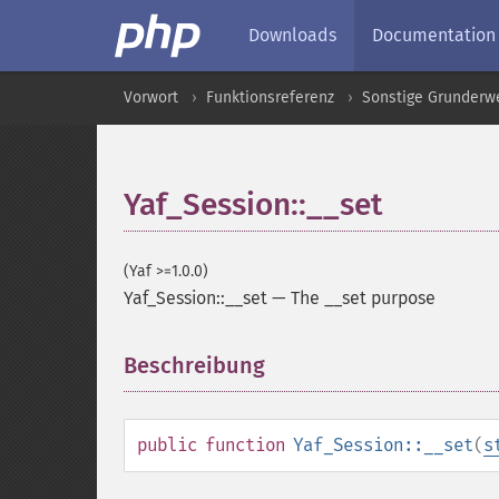
Downloads
Documentation
Vorwort
Funktionsreferenz
Sonstige Grunderw
Yaf_Session::__set
(Yaf >=1.0.0)
Yaf_Session::__set
—
The __set purpose
Beschreibung
¶
public
function
Yaf_Session::__set
(
s