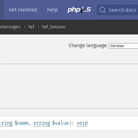
Get Involved
Help
Search docs
eiterungen
Yaf
Yaf_Session
Change language:
tring
$name
,
string
$value
):
void