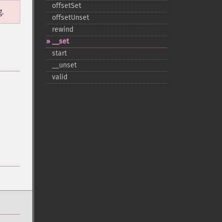
offsetSet
g.
offsetUnset
rewind
_​_​set
start
_​_​unset
valid