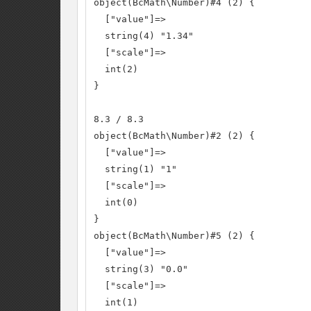
object(BcMath\Number)#4 (2) {

  ["value"]=>

  string(4) "1.34"

  ["scale"]=>

  int(2)

}

8.3 / 8.3

object(BcMath\Number)#2 (2) {

  ["value"]=>

  string(1) "1"

  ["scale"]=>

  int(0)

}

object(BcMath\Number)#5 (2) {

  ["value"]=>

  string(3) "0.0"

  ["scale"]=>

  int(1)
