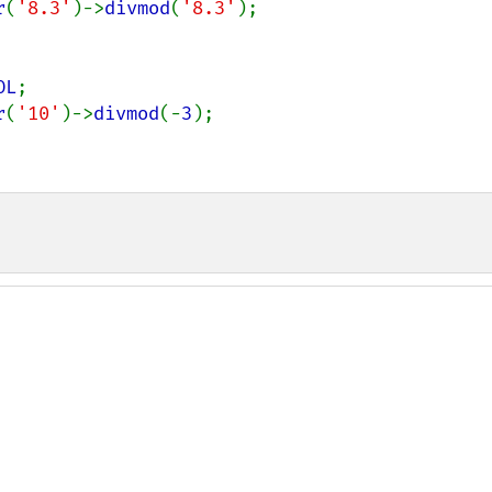
r
(
'8.3'
)->
divmod
(
'8.3'
OL
;

r
(
'10'
)->
divmod
(-
3