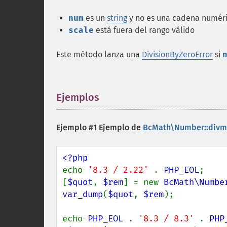
num
es un
string
y no es una cadena numér
scale
está fuera del rango válido
Este método lanza una
DivisionByZeroError
si
Ejemplos
¶
Ejemplo #1 Ejemplo de
BcMath\Number::divm
echo 
'8.3 / 2.22' 
. 
PHP_EOL
;

[
$quot
, 
$rem
] = new 
BcMath\Numbe
var_dump
(
$quot
, 
$rem
);

echo 
PHP_EOL 
. 
'8.3 / 8.3' 
. 
PHP