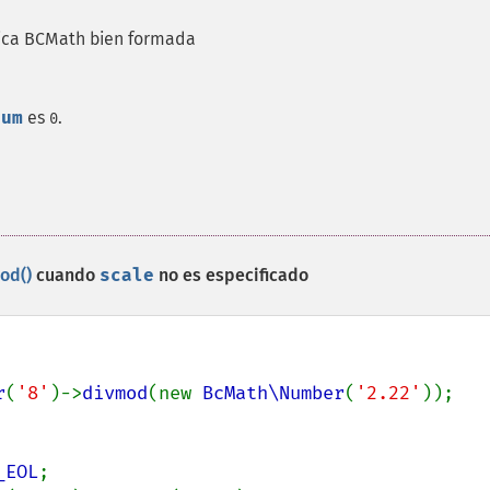
ica BCMath bien formada
num
es
.
0
od()
cuando
scale
no es especificado
r
(
'8'
)->
divmod
(new 
BcMath\Number
(
'2.22'
_EOL
;
