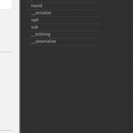
round
_​_​serialize
sqrt
sub
_​_​toString
_​_​unserialize