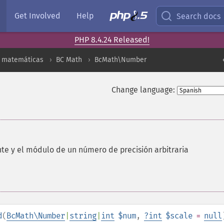
Get Involved
Help
Search docs
PHP 8.4.24 Released!
s matemáticas
BC Math
BcMath\Number
Change language:
nte y el módulo de un número de precisión arbitraria
d
(
BcMath\Number
|
string
|
int
$num
,
?
int
$scale
=
null