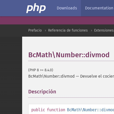
Downloads
Documentation
Prefacio
Referencia de funciones
Extensione
BcMath\Number::divmod
(PHP 8 >= 8.4.0)
BcMath\Number::divmod
—
Devuelve el cocie
Descripción
¶
public
function
BcMath\Number::divmo