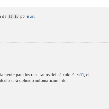
ón de
por
num
.
$this
tamente para los resultados del cálculo. Si
, el
null
álculo será definido automáticamente.