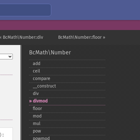
« BcMath\Number::div
BcMath\Number::floor »
BcMath\Number
add
ceil
compare
_​_​construct
div
divmod
floor
mod
mul
pow
):
powmod