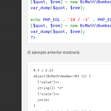
[
$quot
, 
$rem
] = new 
BcMath\Numbe
var_dump
(
$quot
, 
$rem
);

echo 
PHP_EOL 
. 
'10 / -3' 
. 
PHP_E
[
$quot
, 
$rem
] = new 
BcMath\Numbe
var_dump
(
$quot
, 
$rem
?>
El ejemplo anterior mostrará:
8.3 / 2.22

object(BcMath\Number)#3 (2) {

  ["value"]=>

  string(1) "3"

  ["scale"]=>

  int(0)

}
