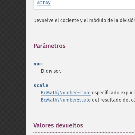
array
Devuelve el cociente y el módulo de la divisi
Parámetros
¶
num
El divisor.
scale
BcMath\Number::scale
especificado explíci
BcMath\Number::scale
del resultado del c
Valores devueltos
¶