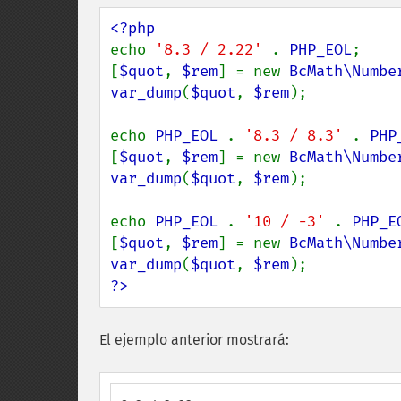
echo 
'8.3 / 2.22' 
. 
PHP_EOL
;

[
$quot
, 
$rem
] = new 
BcMath\Numbe
var_dump
(
$quot
, 
$rem
);

echo 
PHP_EOL 
. 
'8.3 / 8.3' 
. 
PHP
[
$quot
, 
$rem
] = new 
BcMath\Numbe
var_dump
(
$quot
, 
$rem
);

echo 
PHP_EOL 
. 
'10 / -3' 
. 
PHP_E
[
$quot
, 
$rem
] = new 
BcMath\Numbe
var_dump
(
$quot
, 
$rem
?>
El ejemplo anterior mostrará: