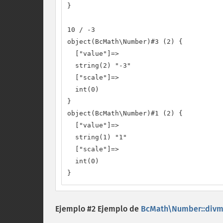
}

10 / -3

object(BcMath\Number)#3 (2) {

  ["value"]=>

  string(2) "-3"

  ["scale"]=>

  int(0)

}

object(BcMath\Number)#1 (2) {

  ["value"]=>

  string(1) "1"

  ["scale"]=>

  int(0)

}
Ejemplo #2 Ejemplo de
BcMath\Number::divm