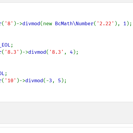
r
(
'8'
)->
divmod
(new 
BcMath\Number
(
'2.22'
), 
1
_EOL
;

r
(
'8.3'
)->
divmod
(
'8.3'
, 
4
OL
;

r
(
'10'
)->
divmod
(-
3
, 
5