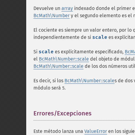
Devuelve un
array
indexado donde el primer e
BcMath\Number
y el segundo elemento es el
El cociente es siempre un valor entero, por lo
independientemente de si
scale
es explícita
Si
scale
es explícitamente especificado,
BcMa
el
BcMath\Number::scale
del objeto de módul
BcMath\Number::scale
de los dos números util
Es decir, si los
BcMath\Number::scale
s de dos 
módulo será
.
5
Errores/Excepciones
¶
Este método lanza una
ValueError
en los siguie