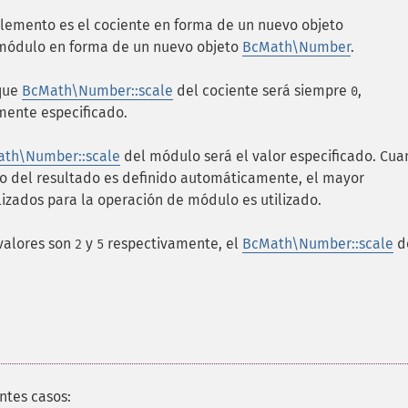
lemento es el cociente en forma de un nuevo objeto
 módulo en forma de un nuevo objeto
BcMath\Number
.
 que
BcMath\Number::scale
del cociente será siempre
,
0
mente especificado.
th\Number::scale
del módulo será el valor especificado. Cu
o del resultado es definido automáticamente, el mayor
izados para la operación de módulo es utilizado.
valores son
y
respectivamente, el
BcMath\Number::scale
d
2
5
ntes casos: