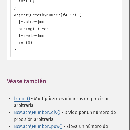
  int(10)

}

object(BcMath\Number)#4 (2) {

  ["value"]=>

  string(1) "8"

  ["scale"]=>

  int(0)

}
Véase también
¶
bcmul()
- Multiplica dos números de precisión
arbitraria
BcMath\Number::div()
- Divide por un número de
precisión arbitraria
BcMath\Number::pow()
- Eleva un número de