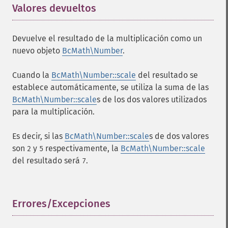
Valores devueltos
¶
Devuelve el resultado de la multiplicación como un
nuevo objeto
BcMath\Number
.
Cuando la
BcMath\Number::scale
del resultado se
establece automáticamente, se utiliza la suma de las
BcMath\Number::scale
s de los dos valores utilizados
para la multiplicación.
Es decir, si las
BcMath\Number::scale
s de dos valores
son
y
respectivamente, la
BcMath\Number::scale
2
5
del resultado será
.
7
Errores/Excepciones
¶