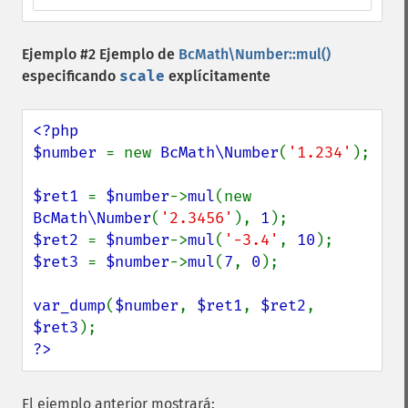
Ejemplo #2 Ejemplo de
BcMath\Number::mul()
especificando
scale
explícitamente
<?php

$number 
= new 
BcMath\Number
(
'1.234'
);

$ret1 
= 
$number
->
mul
(new 
BcMath\Number
(
'2.3456'
), 
1
$ret2 
= 
$number
->
mul
(
'-3.4'
, 
10
$ret3 
= 
$number
->
mul
(
7
, 
0
);

var_dump
(
$number
, 
$ret1
, 
$ret2
, 
$ret3
?>
El ejemplo anterior mostrará: