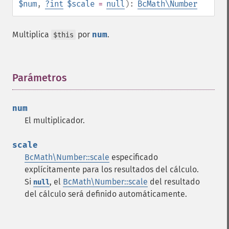
$num
,
?
int
$scale
=
null
):
BcMath\Number
Multiplica
por
num
.
$this
Parámetros
¶
num
El multiplicador.
scale
BcMath\Number::scale
especificado
explícitamente para los resultados del cálculo.
Si
, el
BcMath\Number::scale
del resultado
null
del cálculo será definido automáticamente.