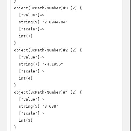
}

object(BcMath\Number)#3 (2) {

  ["value"]=>

  string(9) "2.8944704"

  ["scale"]=>

  int(7)

}

object(BcMath\Number)#2 (2) {

  ["value"]=>

  string(7) "-4.1956"

  ["scale"]=>

  int(4)

}

object(BcMath\Number)#4 (2) {

  ["value"]=>

  string(5) "8.638"

  ["scale"]=>

  int(3)

}