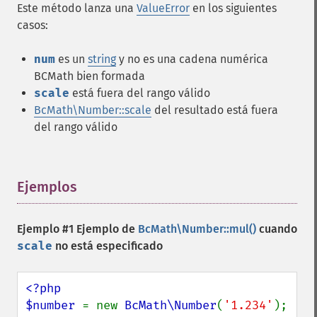
Este método lanza una
ValueError
en los siguientes
casos:
num
es un
string
y no es una cadena numérica
BCMath bien formada
scale
está fuera del rango válido
BcMath\Number::scale
del resultado está fuera
del rango válido
Ejemplos
¶
Ejemplo #1 Ejemplo de
BcMath\Number::mul()
cuando
scale
no está especificado
<?php

$number 
= new 
BcMath\Number
(
'1.234'
);
