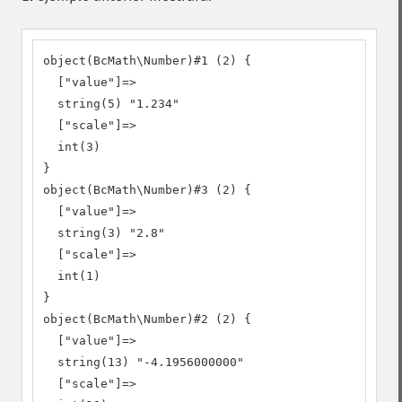
object(BcMath\Number)#1 (2) {

  ["value"]=>

  string(5) "1.234"

  ["scale"]=>

  int(3)

}

object(BcMath\Number)#3 (2) {

  ["value"]=>

  string(3) "2.8"

  ["scale"]=>

  int(1)

}

object(BcMath\Number)#2 (2) {

  ["value"]=>

  string(13) "-4.1956000000"

  ["scale"]=>
