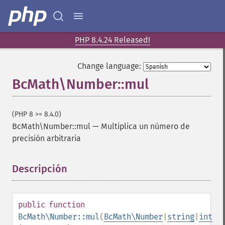
PHP 8.4.24 Released!
Change language:
BcMath\Number::mul
(PHP 8 >= 8.4.0)
BcMath\Number::mul
—
Multiplica un número de
precisión arbitraria
Descripción
¶
public
function
BcMath\Number::mul
(
BcMath\Number
|
string
|
int