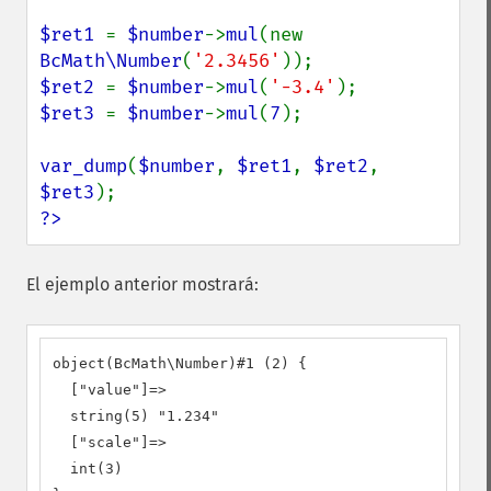
$ret1 
= 
$number
->
mul
(new 
BcMath\Number
(
'2.3456'
$ret2 
= 
$number
->
mul
(
'-3.4'
$ret3 
= 
$number
->
mul
(
7
);

var_dump
(
$number
, 
$ret1
, 
$ret2
, 
$ret3
?>
El ejemplo anterior mostrará:
object(BcMath\Number)#1 (2) {

  ["value"]=>

  string(5) "1.234"

  ["scale"]=>

  int(3)
