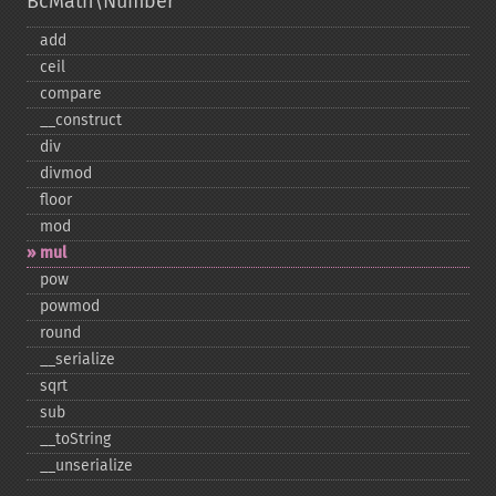
BcMath\Number
add
ceil
compare
_​_​construct
div
divmod
floor
mod
mul
pow
powmod
round
_​_​serialize
sqrt
sub
_​_​toString
_​_​unserialize