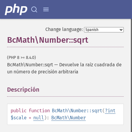
Change language:
BcMath\Number::sqrt
(PHP 8 >= 8.4.0)
BcMath\Number::sqrt
—
Devuelve la raíz cuadrada de
un número de precisión arbitraria
Descripción
¶
public
function
BcMath\Number::sqrt
(
?
int
$scale
=
null
):
BcMath\Number