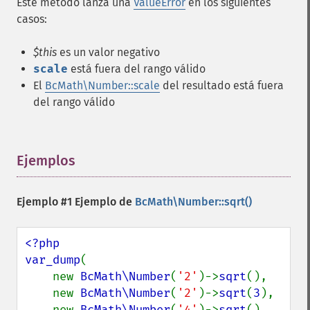
Este método lanza una
ValueError
en los siguientes
casos:
$this
es un valor negativo
scale
está fuera del rango válido
El
BcMath\Number::scale
del resultado está fuera
del rango válido
Ejemplos
¶
Ejemplo #1 Ejemplo de
BcMath\Number::sqrt()
<?php

var_dump
(

    new 
BcMath\Number
(
'2'
)->
sqrt
(),

    new 
BcMath\Number
(
'2'
)->
sqrt
(
3
),

    new 
BcMath\Number
(
'4'
)->
sqrt
(),
