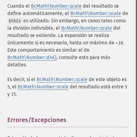
Cuando el
BcMath\Number::scale
del resultado se
define automáticamente, el
BcMath\Number::scale
de
es utilizado. Sin embargo, en casos tales como
$this
la división indivisible, el
BcMath\Number::scale
del
resultado se extiende. La expansión se realiza
únicamente si es necesario, hasta un máximo de
.
+10
Este comportamiento es similar al de
BcMath\Number::div()
, consulte esto para más
detalles.
Es decir, si el
BcMath\Number::scale
de este objeto es
, el
BcMath\Number::scale
del resultado está entre
5
5
y
.
15
Errores/Excepciones
¶