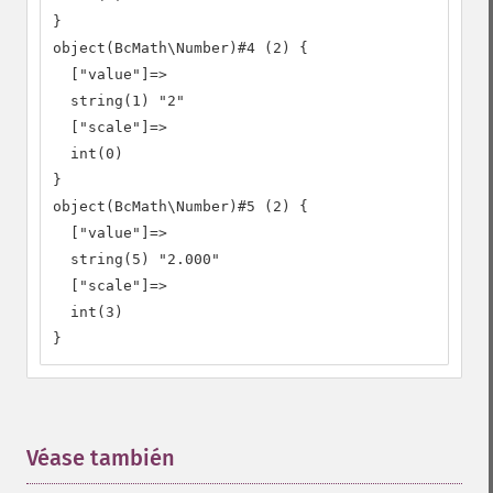
}

object(BcMath\Number)#4 (2) {

  ["value"]=>

  string(1) "2"

  ["scale"]=>

  int(0)

}

object(BcMath\Number)#5 (2) {

  ["value"]=>

  string(5) "2.000"

  ["scale"]=>

  int(3)

}
Véase también
¶