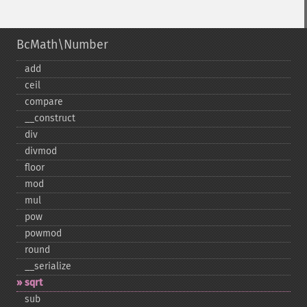
BcMath\Number
add
ceil
compare
_​_​construct
div
divmod
floor
mod
mul
pow
powmod
round
_​_​serialize
sqrt
sub