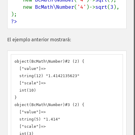
    new 
BcMath\Number
(
'4'
)->
sqrt
(
3
),

?>
El ejemplo anterior mostrará:
object(BcMath\Number)#2 (2) {

  ["value"]=>

  string(12) "1.4142135623"

  ["scale"]=>

  int(10)

}

object(BcMath\Number)#3 (2) {

  ["value"]=>

  string(5) "1.414"

  ["scale"]=>

  int(3)
