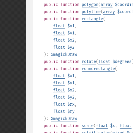
public
function
polygon
(
array
$coordi
public
function
polyline
(
array
$coord
public
function
rectangle
(
float
$x1
,
float
$y1
,
float
$x2
,
float
$y2
):
GmagickDraw
public
function
rotate
(
float
$degrees
public
function
roundrectangle
(
float
$x1
,
float
$y1
,
float
$x2
,
float
$y2
,
float
$rx
,
float
$ry
):
GmagickDraw
public
function
scale
(
float
$x
,
float
public
function
setfillcolor
(
mixed
$c