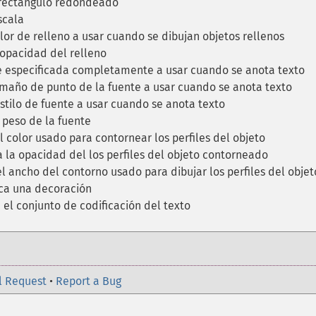
rectángulo redondeado
scala
lor de relleno a usar cuando se dibujan objetos rellenos
opacidad del relleno
e especificada completamente a usar cuando se anota texto
maño de punto de la fuente a usar cuando se anota texto
stilo de fuente a usar cuando se anota texto
 peso de la fuente
 color usado para contornear los perfiles del objeto
 la opacidad del los perfiles del objeto contorneado
l ancho del contorno usado para dibujar los perfiles del objet
ca una decoración
 el conjunto de codificación del texto
l Request
•
Report a Bug