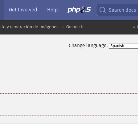
Get Involved
Help
Search docs
to y generación de imágenes
Gmagick
« 
Change language: