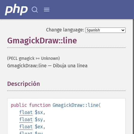
Change language:
GmagickDraw::line
(PECL gmagick >= Unknown)
GmagickDraw::line
—
Dibuja una línea
Descripción
¶
public
function
GmagickDraw::line
(
float
$sx
,
float
$sy
,
float
$ex
,
float
$ey