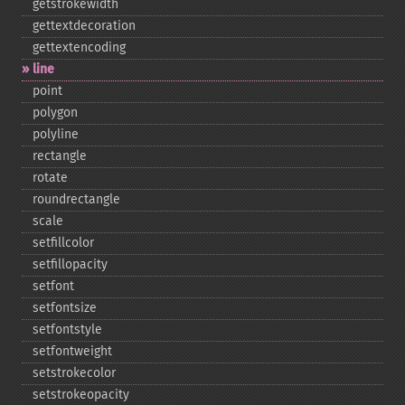
getstrokewidth
gettextdecoration
gettextencoding
line
point
polygon
polyline
rectangle
rotate
roundrectangle
scale
setfillcolor
setfillopacity
setfont
setfontsize
setfontstyle
setfontweight
setstrokecolor
setstrokeopacity