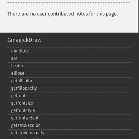
There are no user contributed notes for this page.
GmagickDraw
annotate
arc
bezier
ellipse
getfillcolor
getfillopacity
getfont
getfontsize
getfontstyle
getfontweight
getstrokecolor
getstrokeopacity