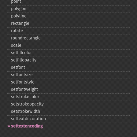
point
polygon
polyline
rectangle
rotate
roundrectangle
scale
setfillcolor
setfillopacity
setfont
setfontsize
setfontstyle
setfontweight
setstrokecolor
setstrokeopacity
setstrokewidth
settextdecoration
settextencoding