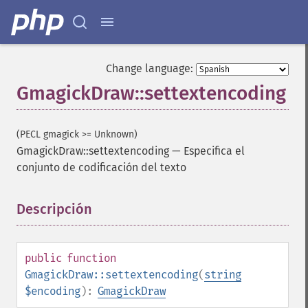
Change language:
GmagickDraw::settextencoding
(PECL gmagick >= Unknown)
GmagickDraw::settextencoding
—
Especifica el
conjunto de codificación del texto
Descripción
¶
public
function
GmagickDraw::settextencoding
(
string
$encoding
):
GmagickDraw