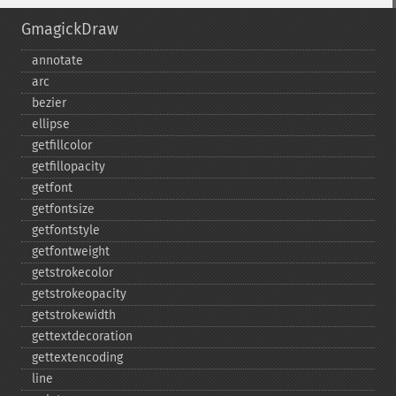
GmagickDraw
annotate
arc
bezier
ellipse
getfillcolor
getfillopacity
getfont
getfontsize
getfontstyle
getfontweight
getstrokecolor
getstrokeopacity
getstrokewidth
gettextdecoration
gettextencoding
line