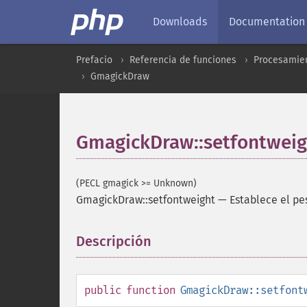
Downloads
Documentation
Prefacio
Referencia de funciones
Procesamien
GmagickDraw
GmagickDraw::setfontweig
(PECL gmagick >= Unknown)
GmagickDraw::setfontweight
—
Establece el pe
Descripción
¶
public
function
GmagickDraw::setfont