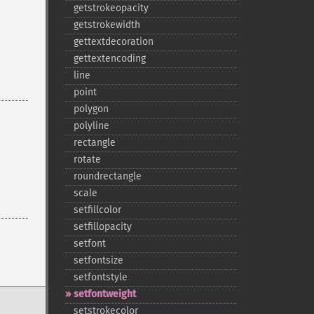
getstrokeopacity
getstrokewidth
gettextdecoration
gettextencoding
line
point
polygon
polyline
rectangle
rotate
roundrectangle
scale
setfillcolor
setfillopacity
setfont
setfontsize
setfontstyle
setfontweight
setstrokecolor