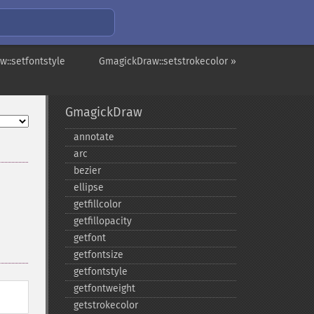
::setfontstyle
GmagickDraw::setstrokecolor »
GmagickDraw
annotate
arc
bezier
ellipse
getfillcolor
getfillopacity
getfont
getfontsize
getfontstyle
getfontweight
getstrokecolor