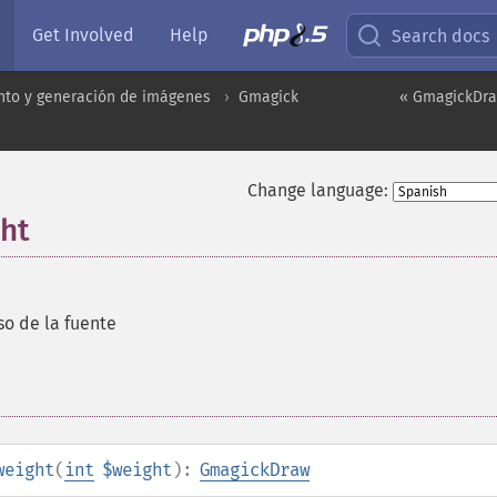
Get Involved
Help
Search docs
to y generación de imágenes
Gmagick
« GmagickDraw
Change language:
ht
so de la fuente
weight
(
int
$weight
):
GmagickDraw