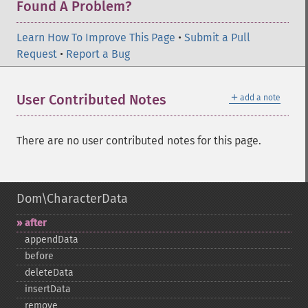
Found A Problem?
Learn How To Improve This Page
•
Submit a Pull
Request
•
Report a Bug
＋
User Contributed Notes
add a note
There are no user contributed notes for this page.
Dom\CharacterData
after
appendData
before
deleteData
insertData
remove