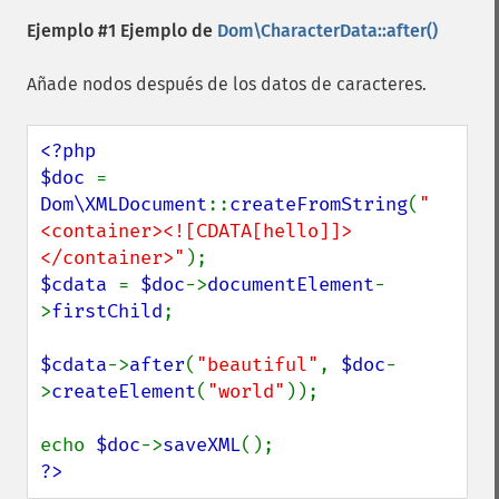
Ejemplo #1 Ejemplo de
Dom\CharacterData::after()
Añade nodos después de los datos de caracteres.
<?php

$doc 
= 
Dom\XMLDocument
::
createFromString
(
"
<container><![CDATA[hello]]>
</container>"
$cdata 
= 
$doc
->
documentElement
-
>
firstChild
;

$cdata
->
after
(
"beautiful"
, 
$doc
-
>
createElement
(
"world"
));

echo 
$doc
->
saveXML
?>