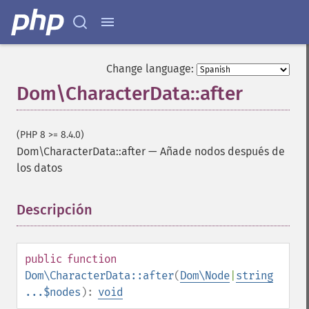
Change language:
Dom\CharacterData::after
(PHP 8 >= 8.4.0)
Dom\CharacterData::after
—
Añade nodos después de
los datos
Descripción
¶
public
function
Dom\CharacterData::after
(
Dom\Node
|
string
...$nodes
):
void