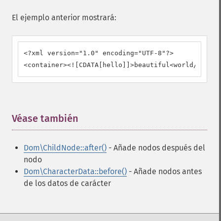
El ejemplo anterior mostrará:
<?xml version="1.0" encoding="UTF-8"?>

<container><![CDATA[hello]]>beautiful<world/></con
Véase también
¶
Dom\ChildNode::after()
- Añade nodos después del
nodo
Dom\CharacterData::before()
- Añade nodos antes
de los datos de carácter