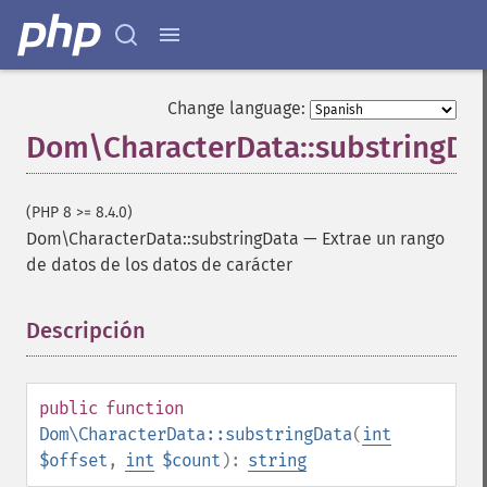
Change language:
Dom\CharacterData::substringDa
(PHP 8 >= 8.4.0)
Dom\CharacterData::substringData
—
Extrae un rango
de datos de los datos de carácter
Descripción
¶
public
function
Dom\CharacterData::substringData
(
int
$offset
,
int
$count
):
string