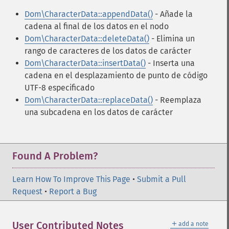
Dom\CharacterData::appendData()
- Añade la
cadena al final de los datos en el nodo
Dom\CharacterData::deleteData()
- Elimina un
rango de caracteres de los datos de carácter
Dom\CharacterData::insertData()
- Inserta una
cadena en el desplazamiento de punto de código
UTF-8 especificado
Dom\CharacterData::replaceData()
- Reemplaza
una subcadena en los datos de carácter
Found A Problem?
Learn How To Improve This Page
•
Submit a Pull
Request
•
Report a Bug
＋
User Contributed Notes
add a note