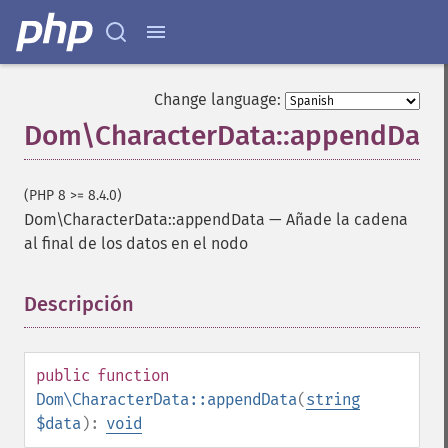
Change language:
Dom\CharacterData::appendData
(PHP 8 >= 8.4.0)
Dom\CharacterData::appendData
—
Añade la cadena
al final de los datos en el nodo
Descripción
¶
public
function
Dom\CharacterData::appendData
(
string
$data
):
void