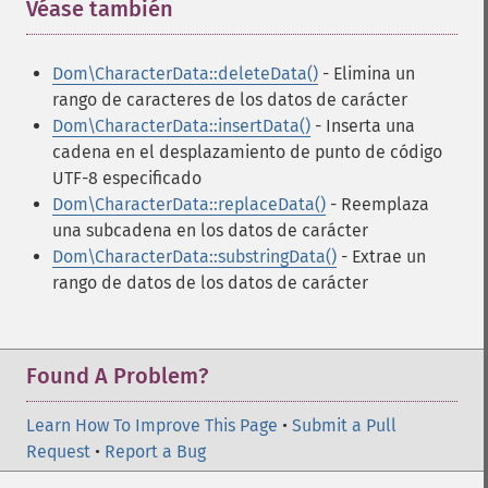
Véase también
¶
Dom\CharacterData::deleteData()
- Elimina un
rango de caracteres de los datos de carácter
Dom\CharacterData::insertData()
- Inserta una
cadena en el desplazamiento de punto de código
UTF-8 especificado
Dom\CharacterData::replaceData()
- Reemplaza
una subcadena en los datos de carácter
Dom\CharacterData::substringData()
- Extrae un
rango de datos de los datos de carácter
Found A Problem?
Learn How To Improve This Page
•
Submit a Pull
Request
•
Report a Bug