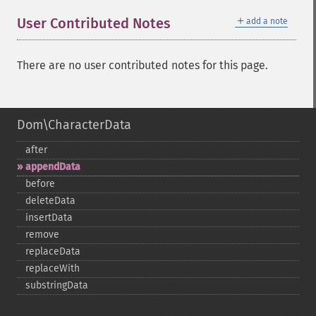
＋
User Contributed Notes
add a note
There are no user contributed notes for this page.
Dom\CharacterData
after
appendData
before
deleteData
insertData
remove
replaceData
replaceWith
substringData