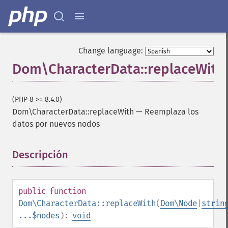
Change language:
Dom\CharacterData::replaceWith
(PHP 8 >= 8.4.0)
Dom\CharacterData::replaceWith
—
Reemplaza los
datos por nuevos nodos
Descripción
¶
public
function
Dom\CharacterData::replaceWith
(
Dom\Node
|
strin
...$nodes
):
void