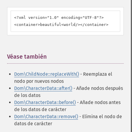
<?xml version="1.0" encoding="UTF-8"?>

<container>beautiful<world/></container>
Véase también
¶
Dom\ChildNode::replaceWith()
- Reemplaza el
nodo por nuevos nodos
Dom\CharacterData::after()
- Añade nodos después
de los datos
Dom\CharacterData::before()
- Añade nodos antes
de los datos de carácter
Dom\CharacterData::remove()
- Elimina el nodo de
datos de carácter