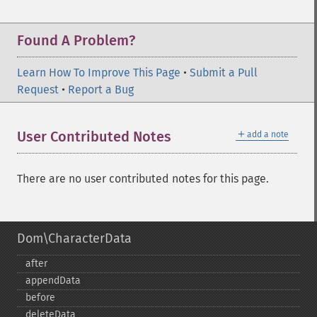
Found A Problem?
Learn How To Improve This Page
•
Submit a Pull
Request
•
Report a Bug
＋
User Contributed Notes
add a note
There are no user contributed notes for this page.
Dom\CharacterData
after
appendData
before
deleteData