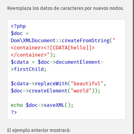
Reemplaza los datos de caracteres por nuevos nodos.
<?php

$doc 
= 
Dom\XMLDocument
::
createFromString
(
"
<container><![CDATA[hello]]>
</container>"
$cdata 
= 
$doc
->
documentElement
-
>
firstChild
;

$cdata
->
replaceWith
(
"beautiful"
, 
$doc
->
createElement
(
"world"
));

echo 
$doc
->
saveXML
?>
El ejemplo anterior mostrará: