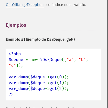
OutOfRangeException
si el índice no es válido.
Ejemplos
¶
Ejemplo #1 Ejemplo de
Ds\Deque::get()
<?php

$deque 
= new 
\Ds\Deque
([
"a"
, 
"b"
, 
"c"
]);

var_dump
(
$deque
->
get
(
0
var_dump
(
$deque
->
get
(
1
var_dump
(
$deque
->
get
(
2
?>