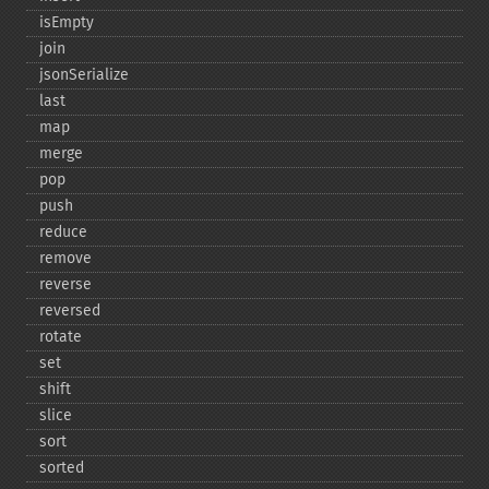
isEmpty
join
jsonSerialize
last
map
merge
pop
push
reduce
remove
reverse
reversed
rotate
set
shift
slice
sort
sorted