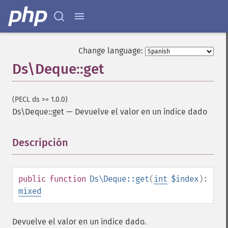
Change language:
Ds\Deque::get
(PECL ds >= 1.0.0)
Ds\Deque::get
—
Devuelve el valor en un índice dado
Descripción
¶
public
function
Ds\Deque::get
(
int
$index
):
mixed
Devuelve el valor en un índice dado.