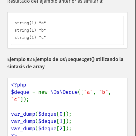
Resultado del ejemplo anterior es similar a:
string(1) "a"

string(1) "b"

string(1) "c"
Ejemplo #2 Ejemplo de
Ds\Deque::get()
utilizando la
sintaxis de array
<?php

$deque 
= new 
\Ds\Deque
([
"a"
, 
"b"
, 
"c"
]);

var_dump
(
$deque
[
0
var_dump
(
$deque
[
1
var_dump
(
$deque
[
2
?>