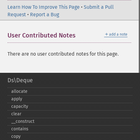
Learn How To Improve This Page
•
Submit a Pull
Request
•
Report a Bug
＋
User Contributed Notes
add a note
There are no user contributed notes for this page.
Ds\Deque
allocate
apply
capacity
clear
_​_​construct
contains
copy