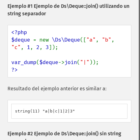
Ejemplo #1 Ejemplo de
Ds\Deque::join()
utilizando un
string separador
<?php

$deque 
= new 
\Ds\Deque
([
"a"
, 
"b"
, 
"c"
, 
1
, 
2
, 
3
]);

var_dump
(
$deque
->
join
(
"|"
?>
Resultado del ejemplo anterior es similar a:
string(11) "a|b|c|1|2|3"
Ejemplo #2 Ejemplo de
Ds\Deque::join()
sin string