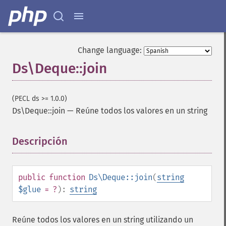
Change language:
Ds\Deque::join
(PECL ds >= 1.0.0)
Ds\Deque::join
—
Reúne todos los valores en un string
Descripción
¶
public
function
Ds\Deque::join
(
string
$glue
= ?
):
string
Reúne todos los valores en un string utilizando un