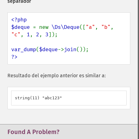
separador
<?php

$deque 
= new 
\Ds\Deque
([
"a"
, 
"b"
, 
"c"
, 
1
, 
2
, 
3
]);

var_dump
(
$deque
->
join
?>
Resultado del ejemplo anterior es similar a:
string(11) "abc123"
Found A Problem?