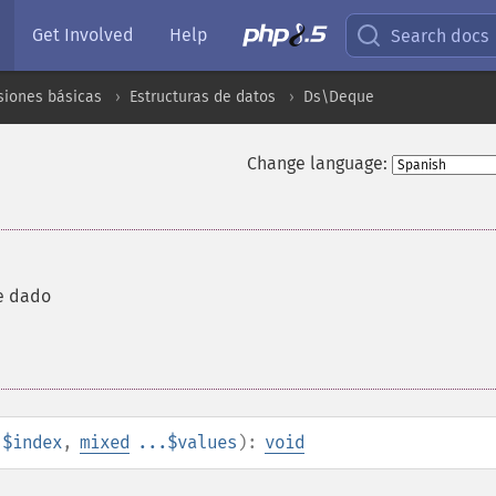
Get Involved
Help
Search docs
siones básicas
Estructuras de datos
Ds\Deque
Change language:
ce dado
$index
,
mixed
...$values
):
void