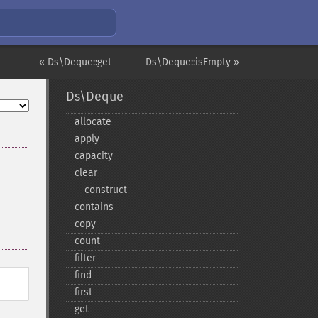
« Ds\Deque::get
Ds\Deque::isEmpty »
Ds\Deque
allocate
apply
capacity
clear
_​_​construct
contains
copy
count
filter
find
first
get