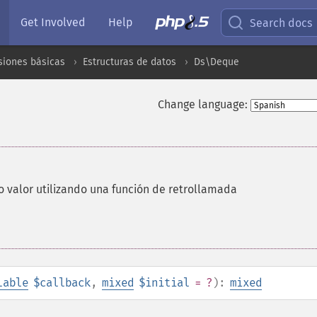
Get Involved
Help
Search docs
siones básicas
Estructuras de datos
Ds\Deque
Change language:
o valor utilizando una función de retrollamada
lable
$callback
,
mixed
$initial
= ?
):
mixed