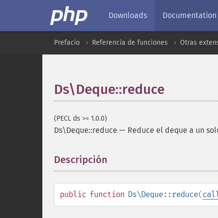
Downloads
Documentation
Prefacio
Referencia de funciones
Otras exten
Ds\Deque::reduce
(PECL ds >= 1.0.0)
Ds\Deque::reduce
—
Reduce el deque a un sol
Descripción
¶
public
function
Ds\Deque::reduce
(
cal