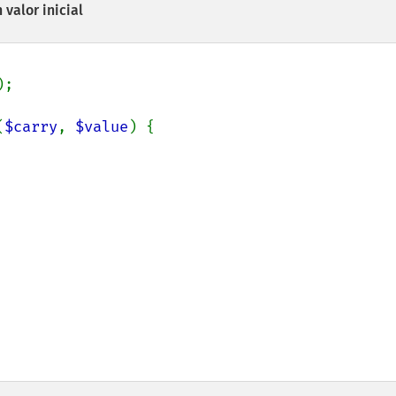
 valor inicial
;

(
$carry
, 
$value
) {
