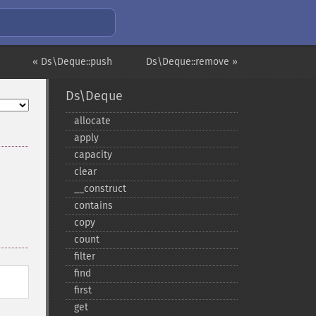
« Ds\Deque::push
Ds\Deque::remove »
Ds\Deque
allocate
apply
capacity
clear
_​_​construct
contains
copy
count
filter
find
first
get