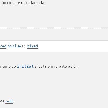
a función de retrollamada.
xed
$value
):
mixed
nterior, o
initial
si es la primera iteración.
 ser
.
null