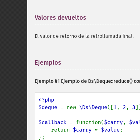
Valores devueltos
¶
El valor de retorno de la retrollamada final.
Ejemplos
¶
Ejemplo #1 Ejemplo de
Ds\Deque::reduce()
con
<?php

$deque 
= new 
\Ds\Deque
([
1
, 
2
, 
3
])
$callback 
= function(
$carry
, 
$va
    return 
$carry 
* 
$value
;

};
