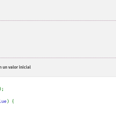
 un valor inicial
;

lue
) {
