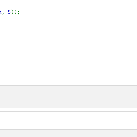
k
, 
5
));
