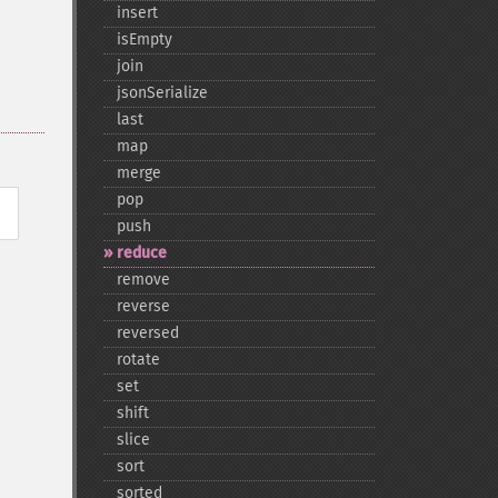
insert
isEmpty
join
jsonSerialize
last
map
merge
pop
push
reduce
remove
reverse
reversed
rotate
set
shift
slice
sort
sorted