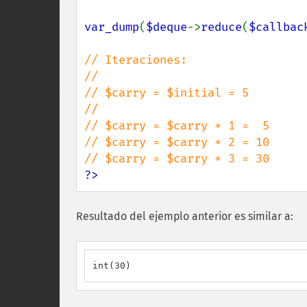
var_dump
(
$deque
->
reduce
(
$callbac
// Iteraciones:

//

// $carry = $initial = 5

//

// $carry = $carry * 1 =  5

// $carry = $carry * 2 = 10

?>
Resultado del ejemplo anterior es similar a:
int(30)