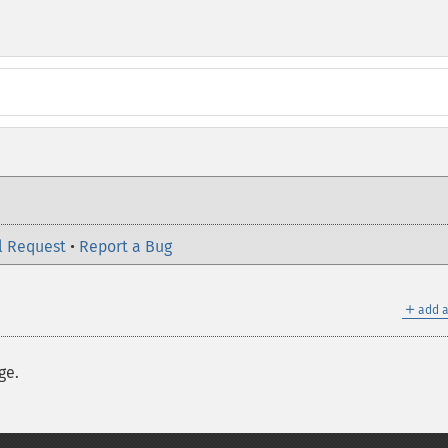
l Request
•
Report a Bug
＋
add a
ge.