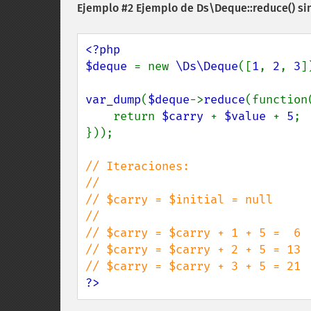
Ejemplo #2 Ejemplo de
Ds\Deque::reduce()
sin
<?php

$deque 
= new 
\Ds\Deque
([
1
, 
2
, 
3
])
var_dump
(
$deque
->
reduce
(function
    return 
$carry 
+ 
$value 
+ 
5
;

}));

// Iteraciones:

//

// $carry = $initial = null

//

// $carry = $carry + 1 + 5 =  6

// $carry = $carry + 2 + 5 = 13

?>