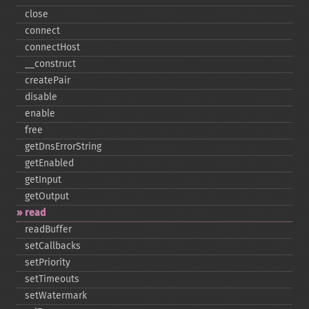
close
connect
connectHost
_​_​construct
createPair
disable
enable
free
getDnsErrorString
getEnabled
getInput
getOutput
read
readBuffer
setCallbacks
setPriority
setTimeouts
setWatermark