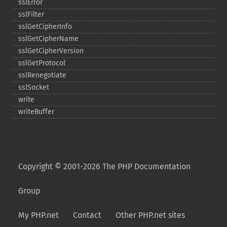
sslError
sslFilter
sslGetCipherInfo
sslGetCipherName
sslGetCipherVersion
sslGetProtocol
sslRenegotiate
sslSocket
write
writeBuffer
Copyright © 2001-2026 The PHP Documentation
Group
My PHP.net
Contact
Other PHP.net sites