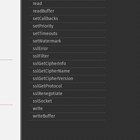
read
readBuffer
setCallbacks
setPriority
setTimeouts
setWatermark
sslError
sslFilter
sslGetCipherInfo
sslGetCipherName
sslGetCipherVersion
sslGetProtocol
sslRenegotiate
sslSocket
write
writeBuffer