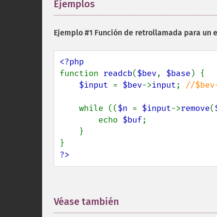
Ejemplos
¶
Ejemplo #1 Función de retrollamada para un e
function 
readcb
(
$bev
, 
$base
) {

$input 
= 
$bev
->
input
; 
//$bev
while ((
$n 
= 
$input
->
remove
(
        echo 
$buf
;

    }

?>
Véase también
¶