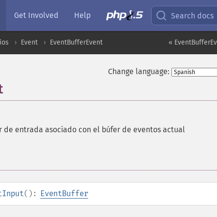
Get Involved
Help
Search docs
ios
Event
EventBufferEvent
« EventBufferEv
Change language:
t
r de entrada asociado con el búfer de eventos actual
tInput
():
EventBuffer