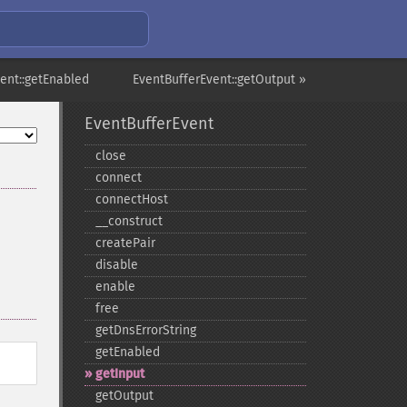
ent::getEnabled
EventBufferEvent::getOutput »
EventBufferEvent
close
connect
connectHost
_​_​construct
createPair
disable
enable
free
getDnsErrorString
getEnabled
getInput
getOutput