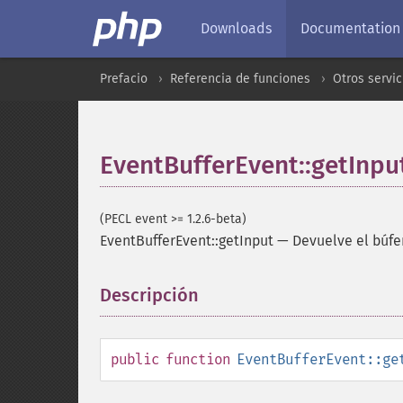
Downloads
Documentation
Prefacio
Referencia de funciones
Otros servic
EventBufferEvent::getInpu
(PECL event >= 1.2.6-beta)
EventBufferEvent::getInput
—
Devuelve el búfe
Descripción
¶
public
function
EventBufferEvent::ge