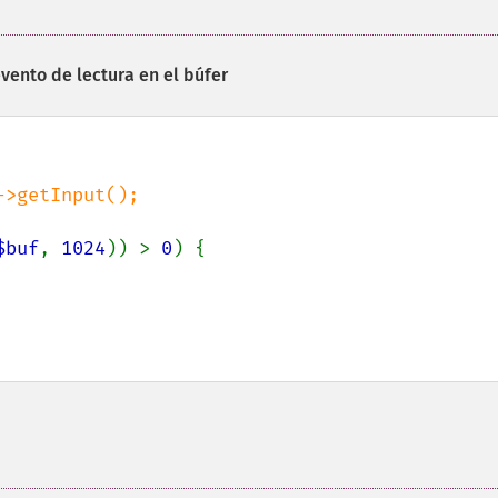
vento de lectura en el búfer
->getInput();

$buf
, 
1024
)) > 
0
) {
