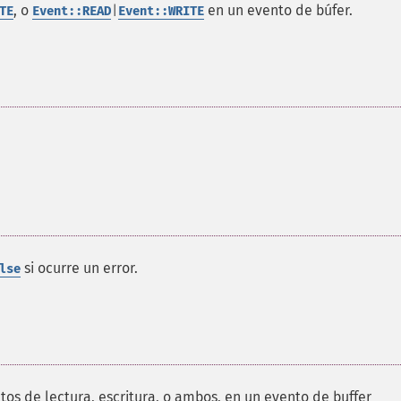
, o
en un evento de búfer.
TE
Event::READ
|
Event::WRITE
si ocurre un error.
lse
ntos de lectura, escritura, o ambos, en un evento de buffer