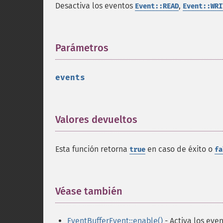
Desactiva los eventos
,
Event::READ
Event::WRI
Parámetros
¶
events
Valores devueltos
¶
Esta función retorna
en caso de éxito o
true
fa
Véase también
¶
EventBufferEvent::enable()
- Activa los eve