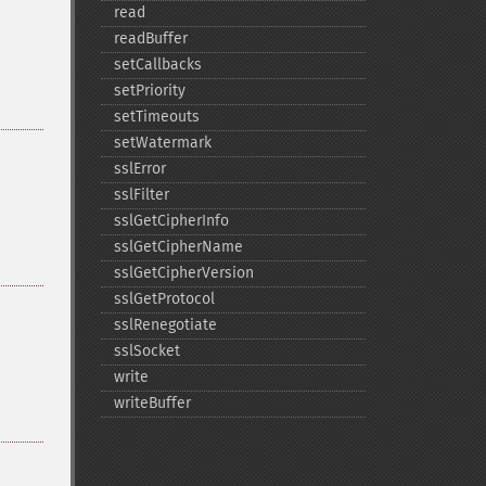
read
readBuffer
setCallbacks
setPriority
setTimeouts
setWatermark
sslError
sslFilter
sslGetCipherInfo
sslGetCipherName
sslGetCipherVersion
sslGetProtocol
sslRenegotiate
sslSocket
write
writeBuffer