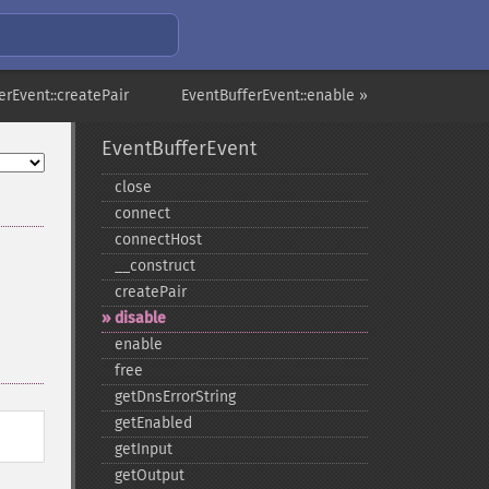
erEvent::createPair
EventBufferEvent::enable »
EventBufferEvent
close
connect
connectHost
_​_​construct
createPair
disable
enable
free
getDnsErrorString
getEnabled
getInput
getOutput