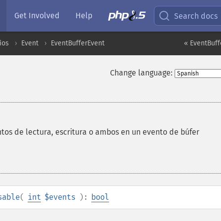
Get Involved
Help
Search docs
ios
Event
EventBufferEvent
« EventBuff
Change language:
ntos de lectura, escritura o ambos en un evento de búfer
sable
(
int
$events
):
bool