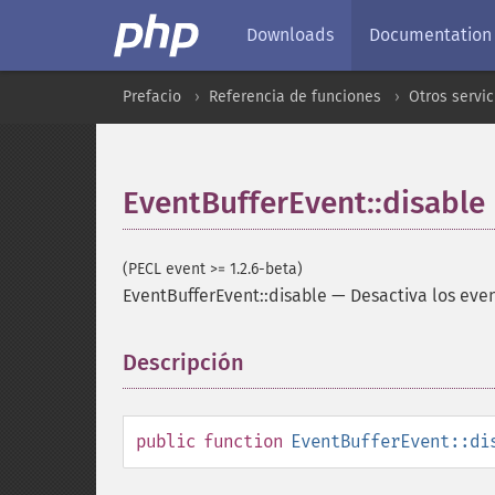
Downloads
Documentation
Prefacio
Referencia de funciones
Otros servic
EventBufferEvent::disable
(PECL event >= 1.2.6-beta)
EventBufferEvent::disable
—
Desactiva los eve
Descripción
¶
public
function
EventBufferEvent::di