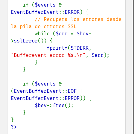
    if (
$events 
& 
EventBufferEvent
::
ERROR
) {

// Recupera los errores desde 
la pila de errores SSL

while (
$err 
= 
$bev
-
>
sslError
()) {

fprintf
(
STDERR
, 
"Bufferevent error %s.\n"
, 
$err
);

        }

    }

    if (
$events 
& 
(
EventBufferEvent
::
EOF 
| 
EventBufferEvent
::
ERROR
)) {

$bev
->
free
();

    }

?>