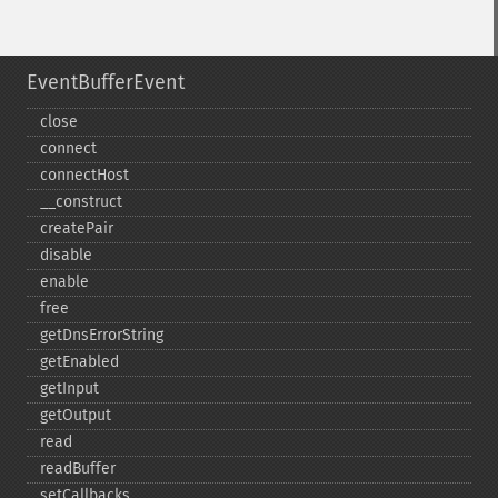
EventBufferEvent
close
connect
connectHost
_​_​construct
createPair
disable
enable
free
getDnsErrorString
getEnabled
getInput
getOutput
read
readBuffer
setCallbacks