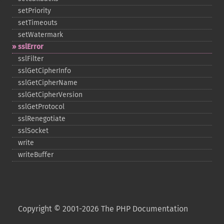
setPriority
setTimeouts
setWatermark
sslError
sslFilter
sslGetCipherInfo
sslGetCipherName
sslGetCipherVersion
sslGetProtocol
sslRenegotiate
sslSocket
write
writeBuffer
Copyright © 2001-2026 The PHP Documentation