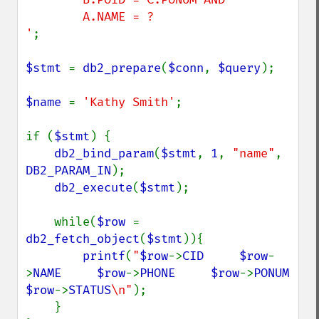
        A.NAME = ?

'
;

$stmt 
= 
db2_prepare
(
$conn
, 
$query
);

$name 
= 
'Kathy Smith'
;

if (
$stmt
) {

db2_bind_param
(
$stmt
, 
1
, 
"name"
, 
DB2_PARAM_IN
);

db2_execute
(
$stmt
);

    while(
$row 
= 
db2_fetch_object
(
$stmt
)){

printf
(
"
$row
->
CID
$row
-
>
NAME
$row
->
PHONE
$row
->
PONUM
$row
->
STATUS
\n"
);

    }
