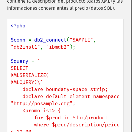
contiene la descripción del producto (datos XML) y las
informaciones concernientes al precio (datos SQL).
<?php

$conn 
= 
db2_connect
(
"SAMPLE"
, 
"db2inst1"
, 
"ibmdb2"
);

$query 
= 
'

SELECT

XMLSERIALIZE(

XMLQUERY(\'

    declare boundary-space strip;

    declare default element namespace 
"http://posample.org";

    <promoList> {

        for $prod in $doc/product

        where $prod/description/price 
< 10.00
