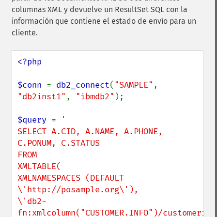
columnas XML y devuelve un ResultSet SQL con la
información que contiene el estado de envío para un
cliente.
<?php

$conn 
= 
db2_connect
(
"SAMPLE"
, 
"db2inst1"
, 
"ibmdb2"
);

$query 
= 
'

SELECT A.CID, A.NAME, A.PHONE, 
C.PONUM, C.STATUS

FROM

XMLTABLE(

XMLNAMESPACES (DEFAULT 
\'http://posample.org\'),

\'db2-
fn:xmlcolumn("CUSTOMER.INFO")/customerinfo