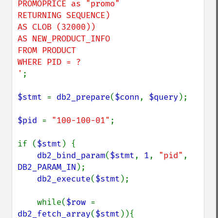
PROMOPRICE as "promo"

RETURNING SEQUENCE)

AS CLOB (32000))

AS NEW_PRODUCT_INFO

FROM PRODUCT

WHERE PID = ?

'
;

$stmt 
= 
db2_prepare
(
$conn
, 
$query
);

$pid 
= 
"100-100-01"
;

if (
$stmt
) {

db2_bind_param
(
$stmt
, 
1
, 
"pid"
, 
DB2_PARAM_IN
);

db2_execute
(
$stmt
);

    while(
$row 
= 
db2_fetch_array
(
$stmt
)){
