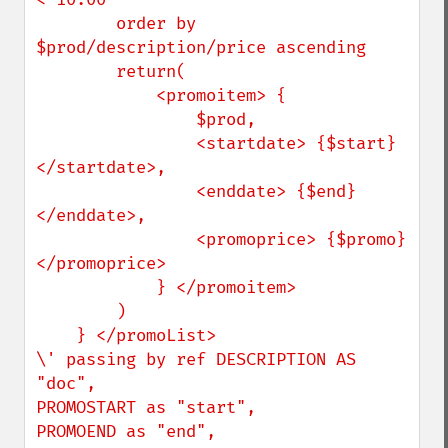
        order by 
$prod/description/price ascending

        return(

            <promoitem> {

                $prod,

                <startdate> {$start} 
</startdate>,

                <enddate> {$end} 
</enddate>,

                <promoprice> {$promo} 
</promoprice>

            } </promoitem>

        )

    } </promoList>

\' passing by ref DESCRIPTION AS 
"doc",

PROMOSTART as "start",

PROMOEND as "end",
