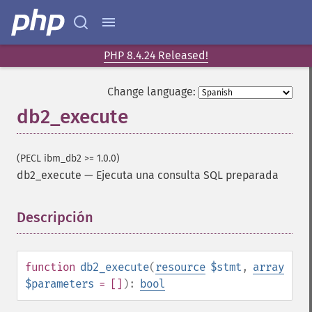
PHP 8.4.24 Released!
Change language:
db2_execute
(PECL ibm_db2 >= 1.0.0)
db2_execute
—
Ejecuta una consulta SQL preparada
Descripción
¶
function
db2_execute
(
resource
$stmt
,
array
$parameters
= []
):
bool