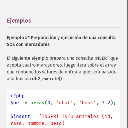
Ejemplos
¶
Ejemplo #1 Preparación y ejecución de una consulta
SQL con marcadores
El siguiente ejemplo prepara una consulta INSERT que
acepta cuatro marcadores, luego itera sobre el array
que contiene los valores de entrada que será pasado
a la función
db2_execute()
.
<?php

$pet 
= array(
0
, 
'chat'
, 
'Pook'
, 
3.2
);

$insert 
= 
'INSERT INTO animales (id, 
raza, nombre, peso)
