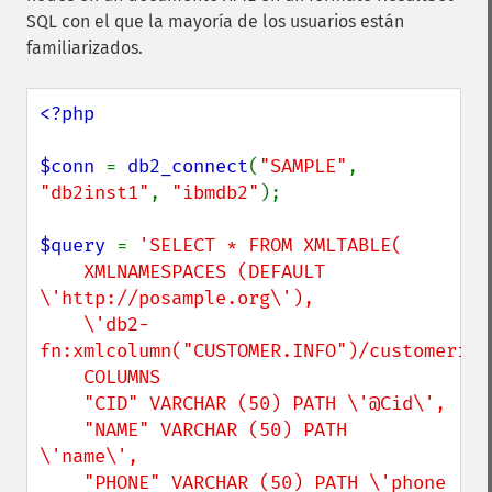
SQL con el que la mayoría de los usuarios están
familiarizados.
<?php

$conn 
= 
db2_connect
(
"SAMPLE"
, 
"db2inst1"
, 
"ibmdb2"
);

$query 
= 
'SELECT * FROM XMLTABLE(

    XMLNAMESPACES (DEFAULT 
\'http://posample.org\'),

    \'db2-
fn:xmlcolumn("CUSTOMER.INFO")/customerinfo
    COLUMNS

    "CID" VARCHAR (50) PATH \'@Cid\',

    "NAME" VARCHAR (50) PATH 
\'name\',

    "PHONE" VARCHAR (50) PATH \'phone 