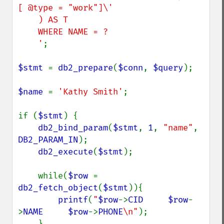
[ @type = "work"]\'

    ) AS T

    WHERE NAME = ?

    '
;

$stmt 
= 
db2_prepare
(
$conn
, 
$query
);

$name 
= 
'Kathy Smith'
;

if (
$stmt
) {

db2_bind_param
(
$stmt
, 
1
, 
"name"
, 
DB2_PARAM_IN
);

db2_execute
(
$stmt
);

    while(
$row 
= 
db2_fetch_object
(
$stmt
)){

printf
(
"
$row
->
CID
$row
-
>
NAME
$row
->
PHONE
\n"
);

    }
