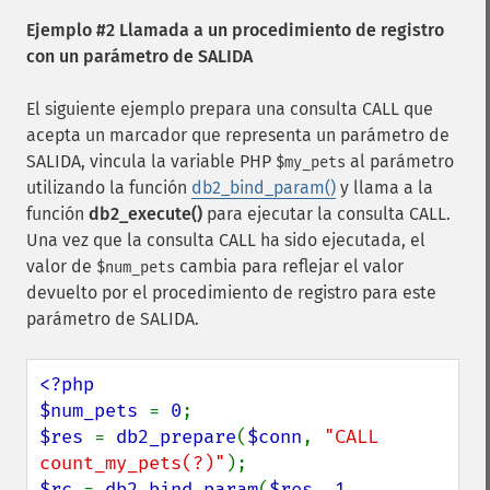
Ejemplo #2 Llamada a un procedimiento de registro
con un parámetro de SALIDA
El siguiente ejemplo prepara una consulta CALL que
acepta un marcador que representa un parámetro de
SALIDA, vincula la variable PHP
al parámetro
$my_pets
utilizando la función
db2_bind_param()
y llama a la
función
db2_execute()
para ejecutar la consulta CALL.
Una vez que la consulta CALL ha sido ejecutada, el
valor de
cambia para reflejar el valor
$num_pets
devuelto por el procedimiento de registro para este
parámetro de SALIDA.
<?php

$num_pets 
= 
0
$res 
= 
db2_prepare
(
$conn
, 
"CALL 
count_my_pets(?)"
$rc 
= 
db2_bind_param
(
$res
, 
1
, 