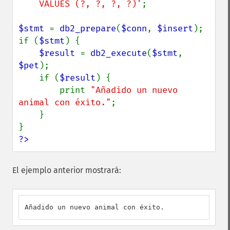
    VALUES (?, ?, ?, ?)'
;

$stmt 
= 
db2_prepare
(
$conn
, 
$insert
);

if (
$stmt
) {

$result 
= 
db2_execute
(
$stmt
, 
$pet
);

    if (
$result
) {

        print 
"Añadido un nuevo 
animal con éxito."
;

    }

?>
El ejemplo anterior mostrará:
Añadido un nuevo animal con éxito.