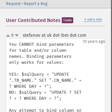
Request
•
Report a Bug
＋
User Contributed Notes
add a note
1 note
stefanov at uk dot ibm dot com
0
¶
up
down
10 years ago
You CANNOT bind parameters 
for table and/or column 
names. Binding parameters 
only works for values:

YES: $sqlQuery = "UPDATE 
".TB_NAME." SET ".CN_NAME." = 
? WHERE DAY = ?";

NO: $sqlQuery = "UPDATE ? SET 
? = ? WHERE DAY = ?";

Any attempt to bind column or 