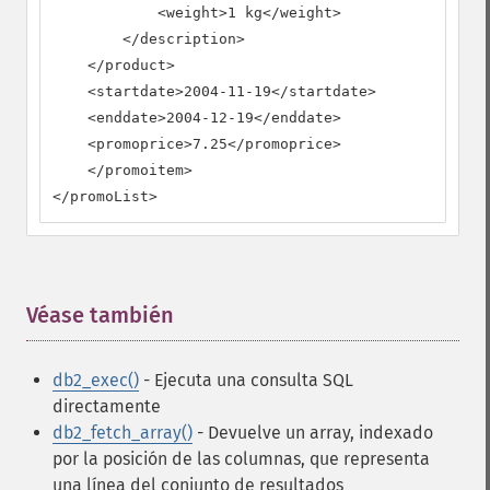
            <weight>1 kg</weight>

        </description>

    </product>

    <startdate>2004-11-19</startdate>

    <enddate>2004-12-19</enddate>

    <promoprice>7.25</promoprice>

    </promoitem>

</promoList>
Véase también
¶
db2_exec()
- Ejecuta una consulta SQL
directamente
db2_fetch_array()
- Devuelve un array, indexado
por la posición de las columnas, que representa
una línea del conjunto de resultados