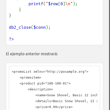
printf
(
"
$row
[
0
]
\n"
);

    }

}

db2_close
(
$conn
);

?>
El ejemplo anterior mostrará:
<promoList xmlns="http://posample.org">

    <promoitem>

    <product pid="100-100-01">

        <description>

            <name>Snow Shovel, Basic 22 inch</name
            <details>Basic Snow Shovel, 22 inches 
            <price>9.99</price>
