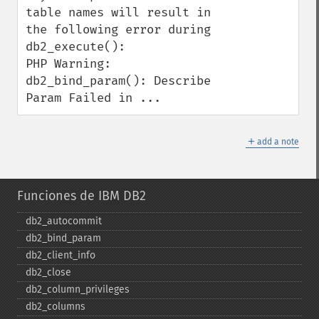
table names will result in 
the following error during 
db2_execute():

PHP Warning:  
db2_bind_param(): Describe 
Param Failed in ...
＋
add a note
Funciones de IBM DB2
db2_​autocommit
db2_​bind_​param
db2_​client_​info
db2_​close
db2_​column_​privileges
db2_​columns