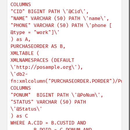
COLUMNS

"CID" BIGINT PATH \'@Cid\',

"NAME" VARCHAR (50) PATH \'name\',

"PHONE" VARCHAR (50) PATH \'phone [ 
@type = "work"]\'

) as A,

PURCHASEORDER AS B,

XMLTABLE (

XMLNAMESPACES (DEFAULT 
\'http://posample.org\'),

\'db2-
fn:xmlcolumn("PURCHASEORDER.PORDER")/Purc
COLUMNS

"PONUM"  BIGINT PATH \'@PoNum\',

"STATUS" VARCHAR (50) PATH 
\'@Status\'

) as C

WHERE A.CID = B.CUSTID AND

        B.POID = C.PONUM AND
