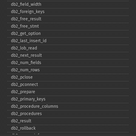
db2_​field_​width
db2_​foreign_​keys
db2_​free_​result
db2_​free_​stmt
db2_​get_​option
db2_​last_​insert_​id
db2_​lob_​read
db2_​next_​result
db2_​num_​fields
db2_​num_​rows
db2_​pclose
db2_​pconnect
db2_​prepare
db2_​primary_​keys
db2_​procedure_​columns
db2_​procedures
db2_​result
db2_​rollback
db2_​server_​info