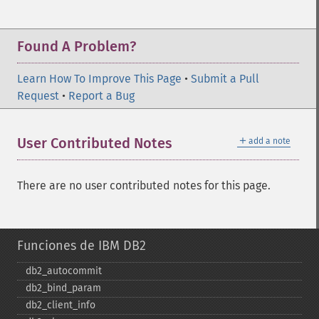
Found A Problem?
Learn How To Improve This Page
•
Submit a Pull
Request
•
Report a Bug
＋
User Contributed Notes
add a note
There are no user contributed notes for this page.
Funciones de IBM DB2
db2_​autocommit
db2_​bind_​param
db2_​client_​info