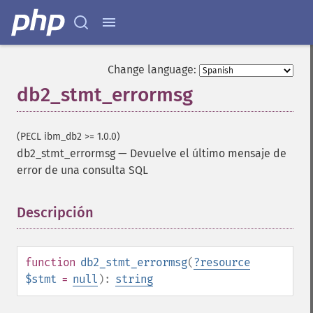
Change language:
db2_stmt_errormsg
(PECL ibm_db2 >= 1.0.0)
db2_stmt_errormsg
—
Devuelve el último mensaje de
error de una consulta SQL
Descripción
¶
function
db2_stmt_errormsg
(
?
resource
$stmt
=
null
):
string