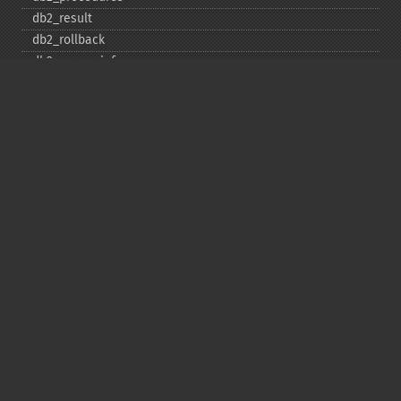
db2_​result
db2_​rollback
db2_​server_​info
db2_​set_​option
db2_​special_​columns
db2_​statistics
db2_​stmt_​error
db2_​stmt_​errormsg
db2_​table_​privileges
db2_​tables
Copyright © 2001-2026 The PHP Documentation
Group
My PHP.net
Contact
Other PHP.net sites