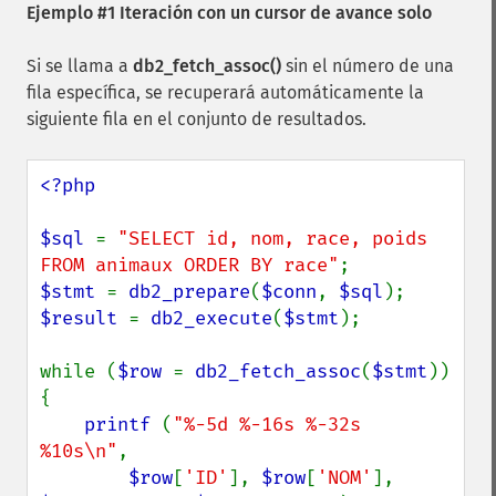
Ejemplo #1 Iteración con un cursor de avance solo
Si se llama a
db2_fetch_assoc()
sin el número de una
fila específica, se recuperará automáticamente la
siguiente fila en el conjunto de resultados.
<?php

$sql 
= 
"SELECT id, nom, race, poids 
FROM animaux ORDER BY race"
$stmt 
= 
db2_prepare
(
$conn
, 
$sql
$result 
= 
db2_execute
(
$stmt
);

while (
$row 
= 
db2_fetch_assoc
(
$stmt
)) 
{

printf 
(
"%-5d %-16s %-32s 
%10s\n"
,

$row
[
'ID'
], 
$row
[
'NOM'
], 