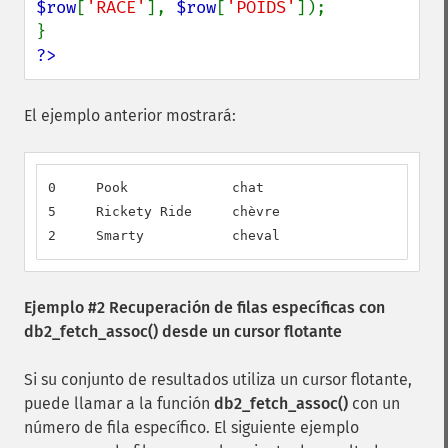
$row
[
'RACE'
], 
$row
[
'POIDS'
]);

?>
El ejemplo anterior mostrará:
0     Pook             chat                       
5     Rickety Ride     chèvre                     
2     Smarty           cheval                     
Ejemplo #2 Recuperación de filas específicas con
db2_fetch_assoc()
desde un cursor flotante
Si su conjunto de resultados utiliza un cursor flotante,
puede llamar a la función
db2_fetch_assoc()
con un
número de fila específico. El siguiente ejemplo