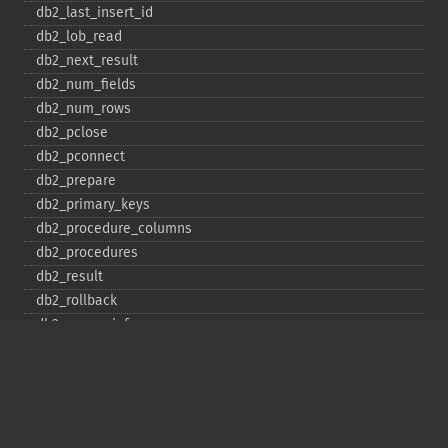
db2_​last_​insert_​id
db2_​lob_​read
db2_​next_​result
db2_​num_​fields
db2_​num_​rows
db2_​pclose
db2_​pconnect
db2_​prepare
db2_​primary_​keys
db2_​procedure_​columns
db2_​procedures
db2_​result
db2_​rollback
db2_​server_​info
db2_​set_​option
db2_​special_​columns
db2_​statistics
db2_​stmt_​error
db2_​stmt_​errormsg