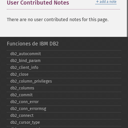
＋
User Contributed Notes
add a note
There are no user contributed notes for this page.
Funciones de IBM DB2
db2_​autocommit
db2_​bind_​param
db2_​client_​info
db2_​close
db2_​column_​privileges
db2_​columns
db2_​commit
db2_​conn_​error
db2_​conn_​errormsg
db2_​connect
db2_​cursor_​type