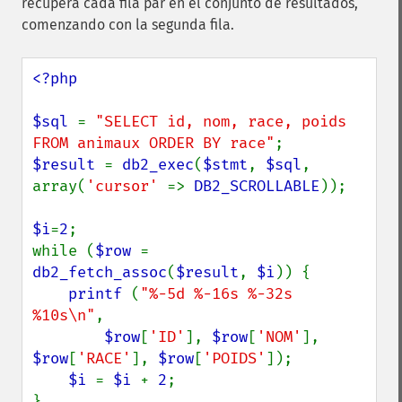
recupera cada fila par en el conjunto de resultados,
comenzando con la segunda fila.
<?php

$sql 
= 
"SELECT id, nom, race, poids 
FROM animaux ORDER BY race"
$result 
= 
db2_exec
(
$stmt
, 
$sql
, 
array(
'cursor' 
=> 
DB2_SCROLLABLE
));

$i
=
2
;

while (
$row 
= 
db2_fetch_assoc
(
$result
, 
$i
)) {

printf 
(
"%-5d %-16s %-32s 
%10s\n"
,

$row
[
'ID'
], 
$row
[
'NOM'
], 
$row
[
'RACE'
], 
$row
[
'POIDS'
]);

$i 
= 
$i 
+ 
2
;
